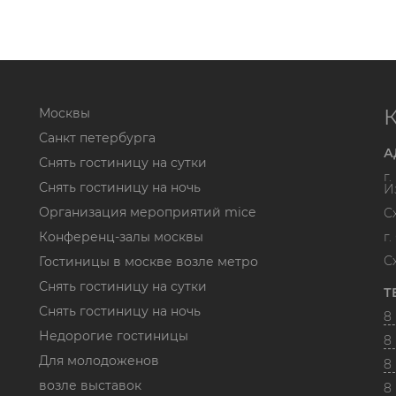
Москвы
Санкт петербурга
А
Снять гостиницу на сутки
г
Снять гостиницу на ночь
И
Организация мероприятий mice
С
Конференц-залы москвы
г
С
Гостиницы в москве возле метро
Снять гостиницу на сутки
Т
Снять гостиницу на ночь
8 
Недорогие гостиницы
8 
Для молодоженов
8 
возле выставок
8