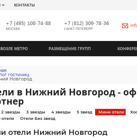
Я
КОНТАКТЫ
+7 (495) 108-74-88
+7 (812) 309-78-36
in
МОСКВА
САНКТ-ПЕТЕРБУРГ
ВОЗЛЕ МЕТРО
РАЗМЕЩЕНИЕ ГРУПП
КОНФЕРЕ
ная
лог гостиниц
ний Новгород
ели в Нижний Новгород - о
ртнер
2 звезды
3 звезды
4 звезды
5 звезд
Мини отели
Хо
-отели
Отели Без звезд
и отели Нижний Новгород