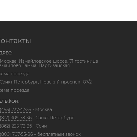
Контакты
ДРЕС:
. Москва, Измайловское шоссе, 71 гостиница
змайлово Гамма. Партизанская
хема проезда
. Санкт-Петербург, Невский проспект 87/2
хема проезда
ЕЛЕФОН:
(495) 737-47-55
- Москва
(812) 309-78-36
- Санкт-Петербург
(862) 225-72-26
- Сочи
 (800) 707-55-86
– бесплатный звонок