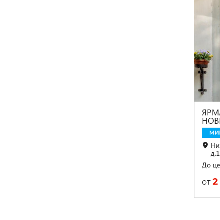
ЯРМ
НОВ
МИ
Ни
д.1
До це
2
от