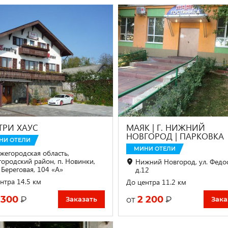
ТРИ ХАУС
МАЯК | Г. НИЖНИЙ
НОВГОРОД | ПАРКОВКА
НИ ОТЕЛИ
МИНИ ОТЕЛИ
жегородская область,
городский район, п. Новинки,
Нижний Новгород, ул. Федо
 Береговая, 104 «А»
д.12
нтра 14.5 км
До центра 11.2 км
 300
2 200
₽
₽
от
Заказать
Зака