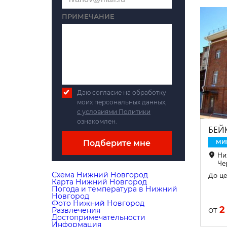
ПРИМЕЧАНИЕ
Даю согласие на обработку
моих персональных данных,
с условиями Политики
ознакомлен.
БЕЙ
Подберите мне
МИ
Ни
Че
Схема Нижний Новгород
До це
Карта Нижний Новгород
Погода и температура в Нижний
Новгород
Фото Нижний Новгород
2
от
Развлечения
Достопримечательности
Информация