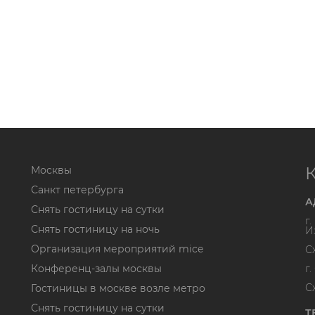
Москвы
Санкт петербурга
А
Снять гостиницу на сутки
г
Снять гостиницу на ночь
И
Организация мероприятий mice
С
Конференц-залы москвы
г
С
Гостиницы в москве возле метро
Снять гостиницу на сутки
Т