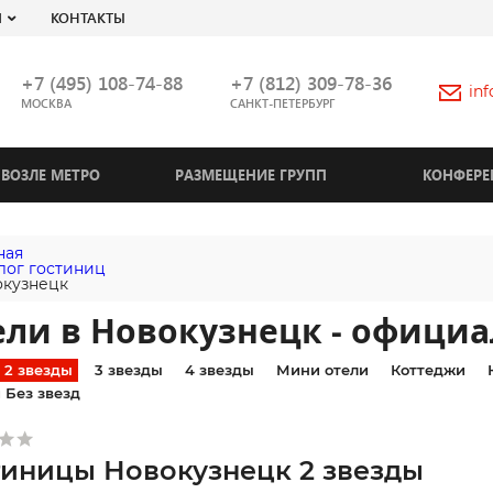
Я
КОНТАКТЫ
+7 (495) 108-74-88
+7 (812) 309-78-36
in
МОСКВА
САНКТ-ПЕТЕРБУРГ
ВОЗЛЕ МЕТРО
РАЗМЕЩЕНИЕ ГРУПП
КОНФЕРЕ
ная
лог гостиниц
кузнецк
ели в Новокузнецк - официа
2 звезды
3 звезды
4 звезды
Мини отели
Коттеджи
 Без звезд
тиницы Новокузнецк 2 звезды