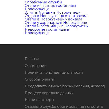
Справочные службы
Отели и частные гостиницы
Новокузнецк
Элитный отдых в Новокузнецк
Отдых в Новокузнецк с завтраком
Отели в Новокузнецк у вокзала
Отели у аэропорта в Новокузнецк
Отели и гостиницы в Новокузнецк
Недорогие гостиницы в
Новокузнецк
Главная
О компании
Политика конфиденциальности
Способы оплаты
Предоплата, отмена бронирования, незаезд
Процесс передачи данных
Наши партнеры
Отзывы о службе бронирования погостите