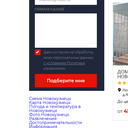
ПРИМЕЧАНИЕ
Даю согласие на обработку
моих персональных данных,
с условиями Политики
ознакомлен.
ДОМ
НОВ
Подберите мне
Но
д.4
Схема Новокузнецк
До це
Карта Новокузнецк
Погода и температура в
4
Новокузнецк
от
Фото Новокузнецк
Развлечения
Достопримечательности
Информация