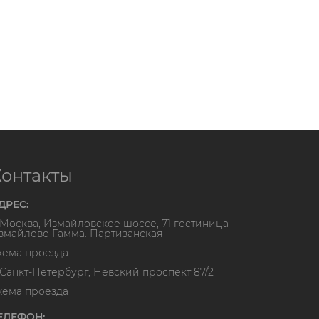
Контакты
ДРЕС:
. Москва, Измайловское шоссе, 71 гостиница
змайлово Гамма. Партизанская
хема проезда
. Санкт-Петербург, Невский проспект 87/2
хема проезда
ЕЛЕФОН: