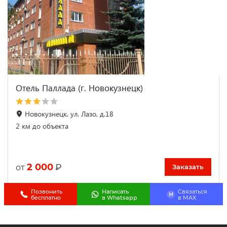
Отель Паллада (г. Новокузнецк)
Новокузнецк, ул. Лазо, д.18
2 км до объекта
2 000
₽
от
Заказать
Позвонить
Написать
Связаться
M
бесплатно
в Whatsapp
в МАХ