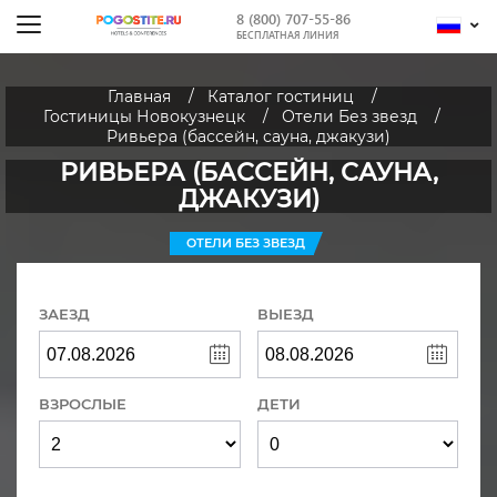
8 (800) 707-55-86
БЕСПЛАТНАЯ ЛИНИЯ
Главная
Каталог гостиниц
Гостиницы Новокузнецк
Отели Без звезд
Ривьера (бассейн, сауна, джакузи)
РИВЬЕРА (БАССЕЙН, САУНА,
ДЖАКУЗИ)
ОТЕЛИ БЕЗ ЗВЕЗД
ЗАЕЗД
ВЫЕЗД
ВЗРОСЛЫЕ
ДЕТИ