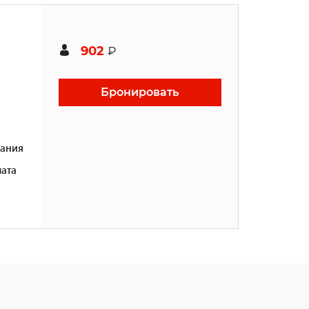
902
₽
Бронировать
ания
ата