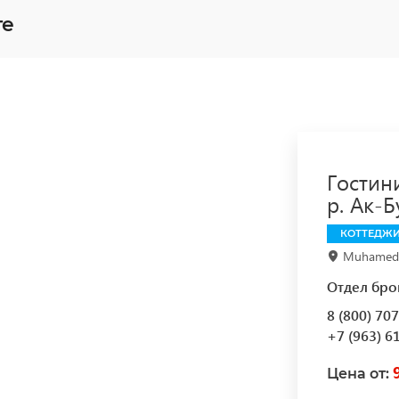
те
Гостини
р. Ак-Б
КОТТЕДЖ
Muhamed A
Отдел бро
8 (800) 70
+7 (963) 6
Цена от: