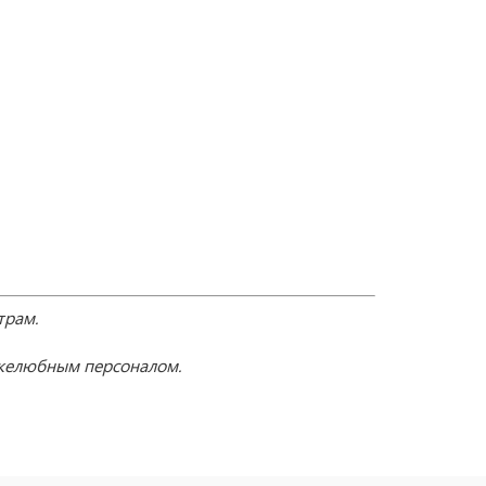
трам.
ужелюбным персоналом.