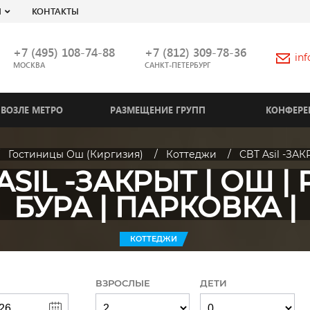
Я
КОНТАКТЫ
+7 (495) 108-74-88
+7 (812) 309-78-36
in
МОСКВА
САНКТ-ПЕТЕРБУРГ
ВОЗЛЕ МЕТРО
РАЗМЕЩЕНИЕ ГРУПП
КОНФЕРЕ
Гостиницы Ош (Киргизия)
Коттеджи
CBT Asil -ЗАК
ASIL -ЗАКРЫТ | ОШ | Р
БУРА | ПАРКОВКА |
КОТТЕДЖИ
ВЗРОСЛЫЕ
ДЕТИ