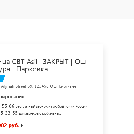
ца CBT Asil -ЗАКРЫТ | Ош |
ура | Парковка |
И
lijinah Street 59, 123456 Ош, Киргизия
нирования:
7-55-86
Бесплатный звонок из любой точки России
15-33-55
для звонков с мобильных
902 руб.
₽