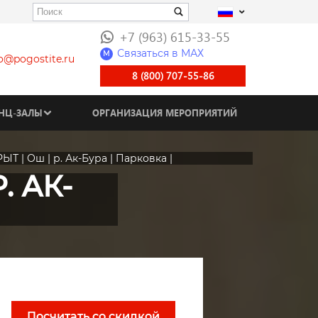
+7 (963) 615-33-55
Связаться в МАХ
M
fo@pogostite.ru
8 (800) 707-55-86
НЦ-ЗАЛЫ
ОРГАНИЗАЦИЯ МЕРОПРИЯТИЙ
РЫТ | Ош | р. Ак-Бура | Парковка |
. АК-
Посчитать со скидкой