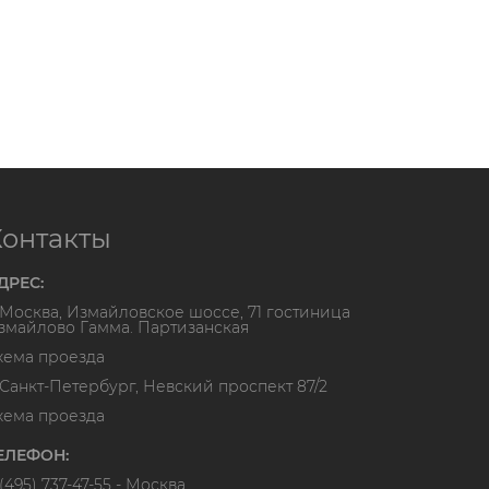
Контакты
ДРЕС:
. Москва, Измайловское шоссе, 71 гостиница
змайлово Гамма. Партизанская
хема проезда
. Санкт-Петербург, Невский проспект 87/2
хема проезда
ЕЛЕФОН:
(495) 737-47-55
- Москва