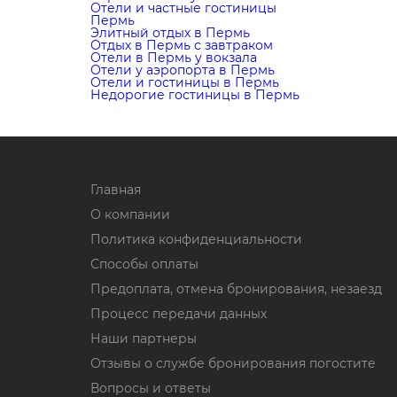
Отели и частные гостиницы
Пермь
Элитный отдых в Пермь
Отдых в Пермь с завтраком
Отели в Пермь у вокзала
Отели у аэропорта в Пермь
Отели и гостиницы в Пермь
Недорогие гостиницы в Пермь
Главная
О компании
Политика конфиденциальности
Способы оплаты
Предоплата, отмена бронирования, незаезд
Процесс передачи данных
Наши партнеры
Отзывы о службе бронирования погостите
Вопросы и ответы