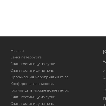
Москвы
Санкт петербурга
А
Снять гостиницу на сутки
г
Снять гостиницу на ночь
И
Организация мероприятий mice
С
Конференц-залы москвы
г
С
Гостиницы в москве возле метро
Снять гостиницу на сутки
Т
Снять гостиницу на ночь
8 