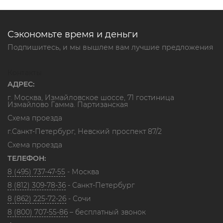
Сэкономьте время и деньги
Подпишитесь, и мы вышлем вам лучшие предложения
Контакты
АДРЕС:
г. Москва, Измайловское шоссе, 71 гостиница
Измайлово Гамма. Партизанская
Схема проезда
г.Санкт-Петербург, Невский проспект 87/2
Схема проезда
ТЕЛЕФОН:
8 (495) 737-47-55
- Москва
8 (812) 309-78-36
- Санкт-Петербург
8 (862) 225-72-26
- Сочи
8 (800) 707-55-86
– бесплатный звонок