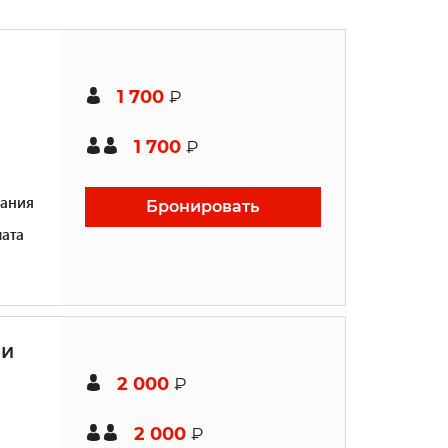
1 700
₽
1 700
₽
ания
Бронировать
ата
ми
2 000
₽
2 000
₽