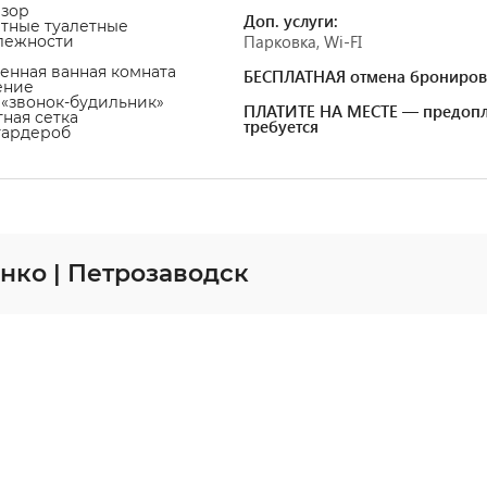
изор
Доп. услуги:
атные туалетные
Парковка, Wi-FI
лежности
венная ванная комната
БЕСПЛАТНАЯ отмена брониров
ение
а «звонок-будильник»
ПЛАТИТЕ НА МЕСТЕ — предопл
тная сетка
требуется
гардероб
нко | Петрозаводск