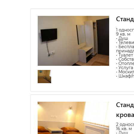
Стан
1 однос
9 кв. м
• Душ
• Телев
• Беспл
принад
• Туалет
• Собст
• Отопл
• Услуг
• Моски
• Шкаф/
Станд
кров
2 однос
16 кв. м
• Душ