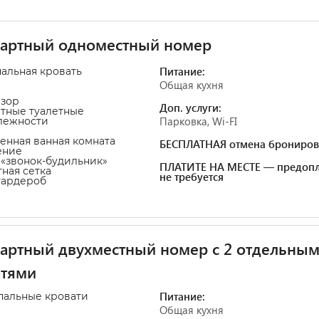
дартный одноместный номер
Питание:
пальная кровать
Общая кухня
изор
Доп. услуги:
атные туалетные
Парковка, Wi-FI
лежности
венная ванная комната
БЕСПЛАТНАЯ отмена брониров
ение
а «звонок-будильник»
ПЛАТИТЕ НА МЕСТЕ — предопл
тная сетка
не требуется
гардероб
артный двухместный номер с 2 отдельны
атями
Питание:
пальные кровати
Общая кухня