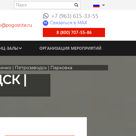
+7 (963) 615-33-55
Связаться в МАХ
M
fo@pogostite.ru
8 (800) 707-55-86
НЦ-ЗАЛЫ
ОРГАНИЗАЦИЯ МЕРОПРИЯТИЙ
инко | Петрозаводск | Парковка
СК |