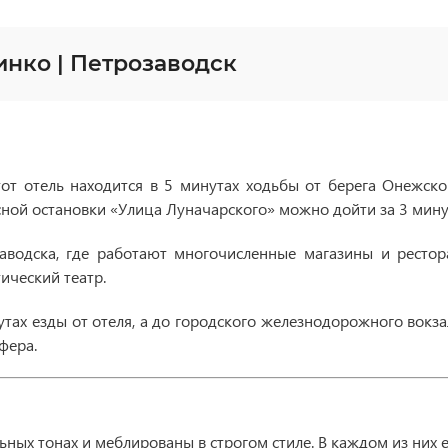
нко | Петрозаводск
т отель находится в 5 минутах ходьбы от берега Онежског
сной остановки «Улица Луначарского» можно дойти за 3 мину
водска, где работают многочисленные магазины и рестор
ический театр.
тах езды от отеля, а до городского железнодорожного вокза
сфера.
ых тонах и меблированы в строгом стиле. В каждом из них е