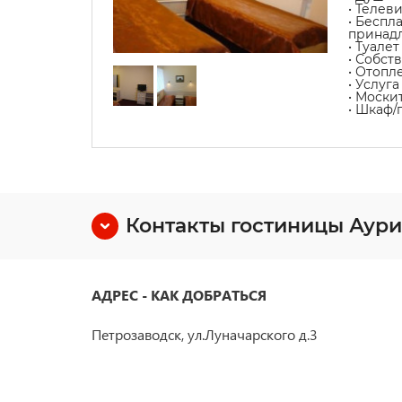
• Телев
• Беспл
принад
• Туалет
• Собст
• Отопл
• Услуг
• Моски
• Шкаф/
Контакты гостиницы Аури
АДРЕС - КАК ДОБРАТЬСЯ
Петрозаводск, ул.Луначарского д.3