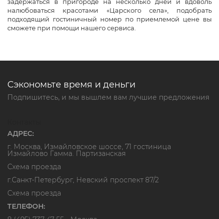
задержаться в пригороде на несколько дней и вдоволь
налюбоваться красотами «Царского села», подобрать
подходящий гостиничный номер по приемлемой цене вы
сможете при помощи нашего сервиса.
Сэкономьте время и деньги
Подпишитесь, и мы вышлем вам лучшие предложения
Контакты
АДРЕС:
г. Москва, Измайловское шоссе, 71 гостиница
Измайлово Гамма. Партизанская
Схема проезда
г.Санкт-Петербург, Невский проспект 87/2
Схема проезда
ТЕЛЕФОН: