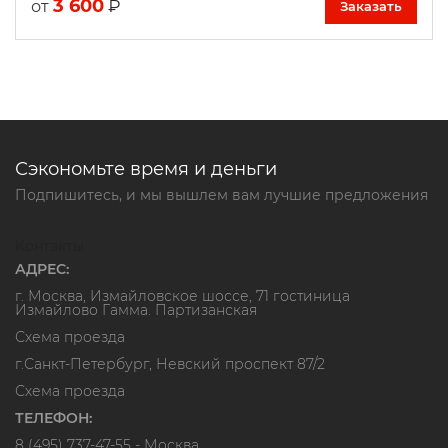
3 600
₽
от
Заказать
Сэкономьте время и деньги
Подпишитесь, и мы вышлем вам лучшие предложения
Контакты
АДРЕС:
г. Москва, Измайловское шоссе, 71 гостиница
Измайлово Гамма. Партизанская
Схема проезда
г.Санкт-Петербург, Невский проспект 87/2
Схема проезда
ТЕЛЕФОН:
8 (495) 737-47-55
- Москва