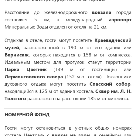
Расстояние до железнодорожного
вокзала
города
составляет 5 км, а международный
аэропорт
Минеральные Воды отдален от отеля на 21 км.
Отдыхая в отеле, гости могут посетить
Краеведческий
музей
, расположенный в 190 м от его здания или
Вернисаж
, которых находится в 158 м от комплекса.
Идеальным местом для прогулок станут территории
Парка Цветник
(139 м от гостиницы) или
Лермонтовского
сквера
(152 м от отеля). Поклонники
духовного отдыха могут посетить
Спасский собор
,
находящийся в 125 м от здания хостела.
Сквер им. Л. Н.
Толстого
расположен на расстоянии 185 м от кмплекса.
НОМЕРНОЙ ФОНД
Гости могут остановиться в уютных общих номерах
хостела Централь с
видом на горы
, в семейном или