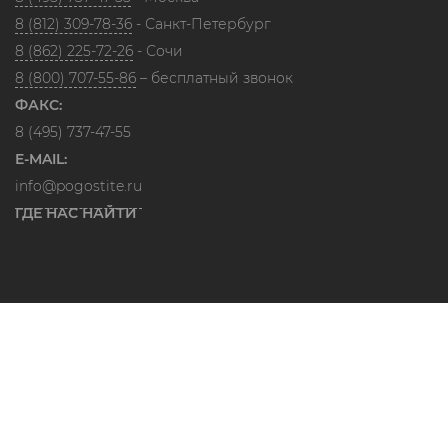
8 (812) 309-78-36
- Санкт-Петербург
8 (862) 225-72-26
- Сочи
8 (800) 707-55-86
– бесплатный звонок
ФАКС:
8 (495) 737-47-55
E-MAIL:
info@pogostite.ru
ГДЕ НАС НАЙТИ