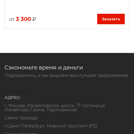
3 300
₽
от
Заказать
Сэкономьте время и деньги
Подпишитесь, и мы вышлем вам лучшие предложения
Контакты
АДРЕС:
г. Москва, Измайловское шоссе, 71 гостиница
Измайлово Гамма. Партизанская
Схема проезда
г.Санкт-Петербург, Невский проспект 87/2