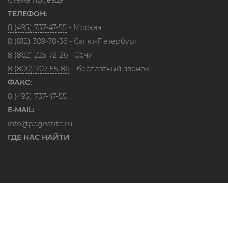
Схема проезда
ТЕЛЕФОН:
8 (495) 737-47-55
- Москва
8 (812) 309-78-36
- Санкт-Петербург
8 (862) 225-72-26
- Сочи
8 (800) 707-55-86
– бесплатный звонок
ФАКС:
8 (495) 737-47-55
E-MAIL:
info@pogostite.ru
ГДЕ НАС НАЙТИ