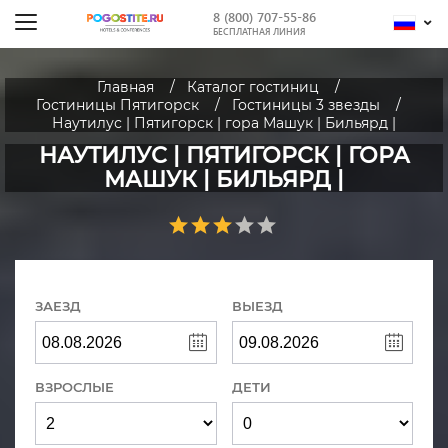
8 (800) 707-55-86
БЕСПЛАТНАЯ ЛИНИЯ
Главная
Каталог гостиниц
Гостиницы Пятигорск
Гостиницы 3 звезды
Наутилус | Пятигорск | гора Машук | Бильярд |
НАУТИЛУС | ПЯТИГОРСК | ГОРА
МАШУК | БИЛЬЯРД |
ЗАЕЗД
ВЫЕЗД
ВЗРОСЛЫЕ
ДЕТИ