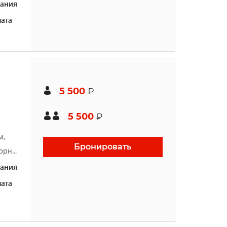
ания
ата
5 500
₽
5 500
₽
м,
Бронировать
рн...
ания
ата