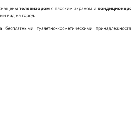
оснащены
телевизором
с плоским экраном и
кондиционер
ый вид на город.
на бесплатными туалетно-косметическими принадлежнос