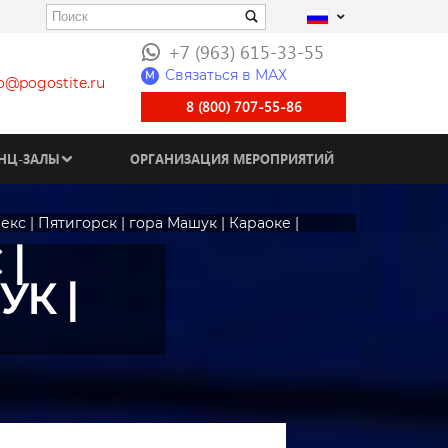
+7 (963) 615-33-55
Связаться в МАХ
M
fo@pogostite.ru
8 (800) 707-55-86
НЦ-ЗАЛЫ
ОРГАНИЗАЦИЯ МЕРОПРИЯТИЙ
кс | Пятигорск | гора Машук | Караоке |
|
УК |