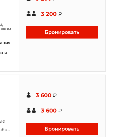
3 200
₽
м,
лком.
Бронировать
ания
ата
3 600
₽
3 600
₽
вые
Бронировать
бо...