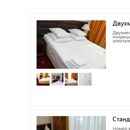
Двухм
Двухмес
кондици
электри
Станд
Номер в