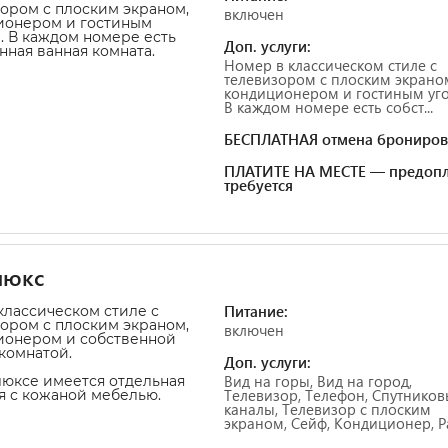
ором с плоским экраном,
включен
ионером и гостиным
. В каждом номере есть
Доп. услуги:
нная ванная комната.
Номер в классическом стиле с
телевизором с плоским экрано
кондиционером и гостиным уго
В каждом номере есть собст...
БЕСПЛАТНАЯ отмена брониров
ПЛАТИТЕ НА МЕСТЕ — предопл
требуется
люкс
Питание:
классическом стиле с
ором с плоским экраном,
включен
ионером и собственной
комнатой.
Доп. услуги:
Вид на горы, Вид на город,
люксе имеется отдельная
Телевизор, Телефон, Спутнико
я с кожаной мебелью.
каналы, Телевизор с плоским
экраном, Сейф, Кондиционер, Ра