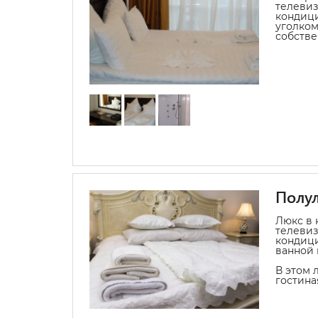
телевиз
кондиц
уголком
собстве
Полу
Люкс в 
телевиз
кондиц
ванной 
В этом 
гостина