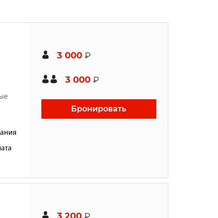
3 000
₽
3 000
₽
вые
Бронировать
ания
ата
3 200
₽