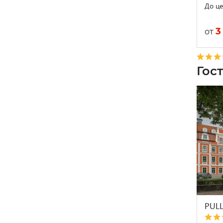
До це
3
от
Гос
PUL