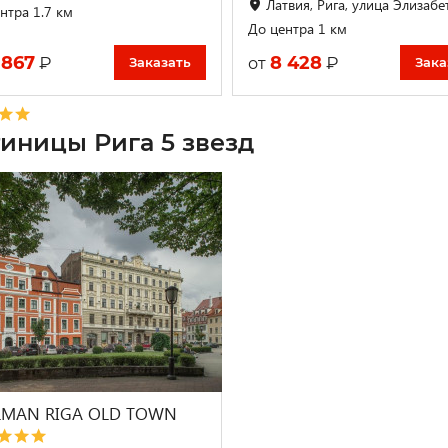
Латвия, Рига, улица Элизабе
нтра 1.7 км
До центра 1 км
 867
8 428
₽
₽
от
Заказать
Зака
тиницы Рига 5 звезд
LMAN RIGA OLD TOWN