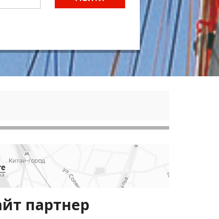
те
айт партнер