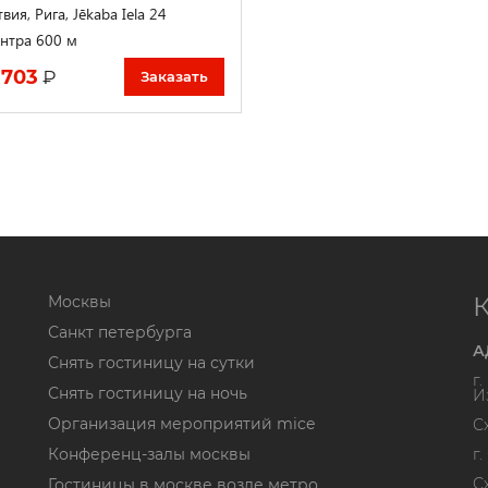
вия, Рига, Jēkaba Iela 24
нтра 600 м
 703
₽
Заказать
Москвы
Санкт петербурга
А
Снять гостиницу на сутки
г
Снять гостиницу на ночь
И
Организация мероприятий mice
С
Конференц-залы москвы
г
С
Гостиницы в москве возле метро