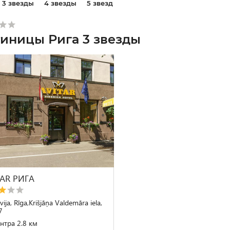
3 звезды
4 звезды
5 звезд
тиницы Рига 3 звезды
TAR РИГА
vija, Rīga,Krišjāņa Valdemāra iela,
7
нтра 2.8 км