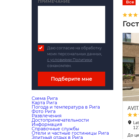
ПРИМЕЧАНИЕ
Все
Гос
Даю согласие на обработку
моих персональных данных,
с условиями Политики
ознакомлен.
Подберите мне
Схема Рига
Карта Рига
Погода и температура в Рига
AVI
Фото Рига
Развлечения
Достопримечательности
Lat
Информация
12
Справочные службы
Отели и частные гостиницы Рига
До це
Элитный отдых в Рига