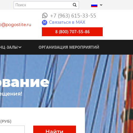
+7 (963) 615-33-55
Связаться в МАХ
M
fo@pogostite.ru
8 (800) 707-55-86
НЦ-ЗАЛЫ
ОРГАНИЗАЦИЯ МЕРОПРИЯТИЙ
ование
ещения!
(РУБ)
Найти