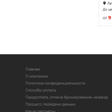
Лат
До це
9
от
Главная
О компании
Политика конфиденциальности
Способы оплаты
Предоплата, отмена бронирования, незаезд
Процесс передачи данных
Наши партнеры