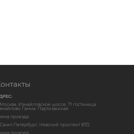
Контакты
ДРЕС:
. Москва, Измайловское шоссе, 71 гостиница
змайлово Гамма. Партизанская
хема проезда
. Санкт-Петербург, Невский проспект 87/2
хема проезда