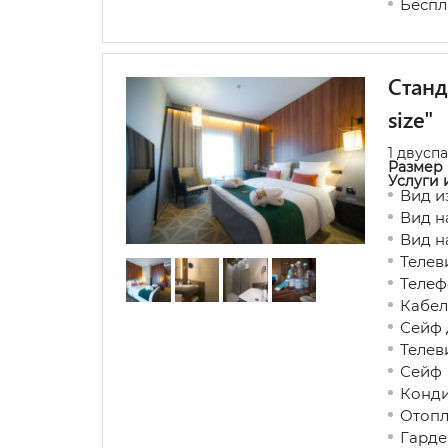
Беспл
Станд
size"
1 двусп
Размер 
Услуги 
Вид и
Вид н
Вид н
Телев
Телеф
Кабел
Сейф 
Телев
Сейф
Конд
Отопл
Гарде