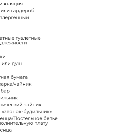
изоляция
или гардероб
ллергенный
атные туалетные
длежности
т
ки
 или душ
тная бумага
арка/чайник
-бар
ильник
рический чайник
а «звонок-будильник»
енца/Постельное белье
полнительную плату
енца