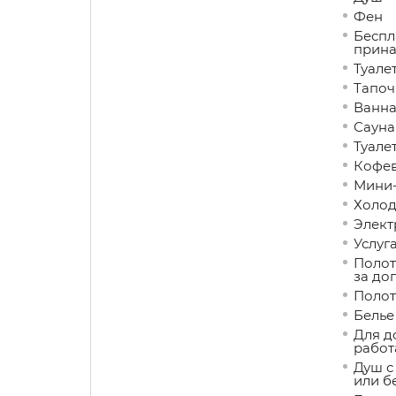
Фен
Беспл
прина
Туале
Тапоч
Ванна
Сауна
Туале
Кофев
Мини
Холод
Элект
Услуг
Полот
за до
Полот
Белье
Для д
работ
Душ с
или б