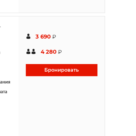
-
3 690
₽
4 280
₽
н
Бронировать
ания
ата