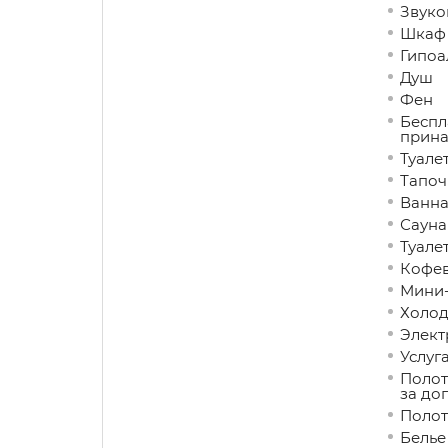
Звуко
Шкаф 
Гипоа
Душ
Фен
Беспл
прина
Туале
Тапоч
Ванна
Сауна
Туале
Кофев
Мини
Холод
Элект
Услуг
Полот
за до
Полот
Белье