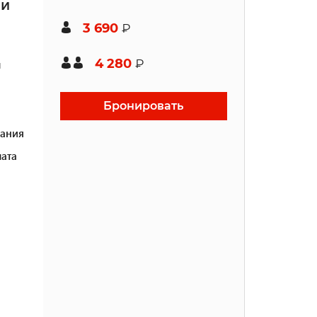
ми
3 690
₽
4 280
₽
н
Бронировать
ания
ата