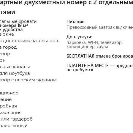
артный двухместный номер с 2 отдельны
атями
Питание:
пальные кровати
номера 19 м²
Превосходный завтрак включе
и удобства
:
з окна
Доп. услуги:
а достопримечательность
парковка, WI-FI, телевизор,
кондиционер, сауна
а город
изор
БЕСПЛАТНАЯ отмена брониров
он
ПЛАТИТЕ НА МЕСТЕ — предопл
ьные каналы
не требуется
для ноутбука
изор с плоским экраном
иционер
ение
робная
изоляция
или гардероб
ллергенный