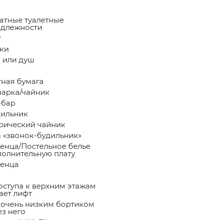
атные туалетные
длежности
т
ки
 или душ
тная бумага
арка/чайник
-бар
ильник
рический чайник
а «звонок-будильник»
енца/Постельное белье
полнительную плату
енца
оступа к верхним этажам
ает лифт
 очень низким бортиком
ез него