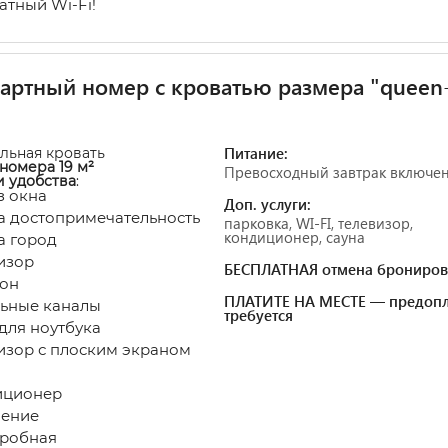
атный Wi-Fi!
артный номер с кроватью размера "queen
Питание:
альная кровать
номера 19 м²
Превосходный завтрак включе
и удобства
:
з окна
Доп. услуги:
а достопримечательность
парковка, WI-FI, телевизор,
кондиционер, сауна
а город
изор
БЕСПЛАТНАЯ отмена брониров
он
ПЛАТИТЕ НА МЕСТЕ — предопл
ьные каналы
требуется
для ноутбука
изор с плоским экраном
иционер
ение
робная