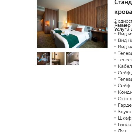
Станд
кров
2 однос
Размер 
Услуги 
Вид и
Вид н
Вид н
Телев
Телеф
Кабел
Сейф 
Телев
Сейф
Конд
Отопл
Гарде
Звуко
Шкаф 
Гипоа
Душ