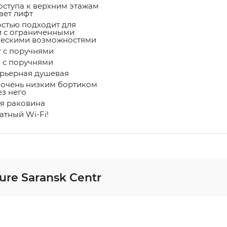
оступа к верхним этажам
ает лифт
стью подходит для
й с ограниченными
ескими возможностями
т с поручнями
 с поручнями
рьерная душевая
 очень низким бортиком
ез него
я раковина
атный Wi-Fi!
re Saransk Centr