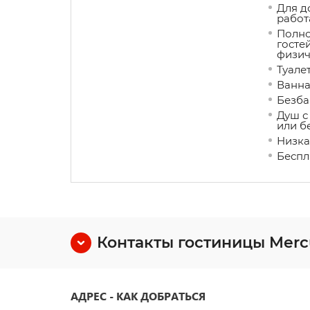
Для д
работ
Полно
госте
физич
Туале
Ванна
Безба
Душ с
или б
Низка
Беспл
Контакты гостиницы Mercu
АДРЕС - КАК ДОБРАТЬСЯ