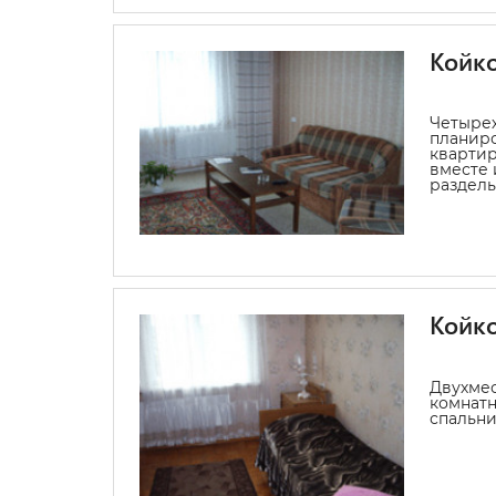
Койко
Четыре
планиро
квартиры
вместе 
раздель
Койко
Двухмес
комнатн
спальни,