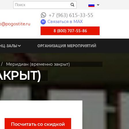
+7 (963) 615-33-55
Связаться в МАХ
M
fo@pogostite.ru
8 (800) 707-55-86
НЦ-ЗАЛЫ
ОРГАНИЗАЦИЯ МЕРОПРИЯТИЙ
Меридиан (временно закрыт)
АКРЫТ)
Посчитать со скидкой