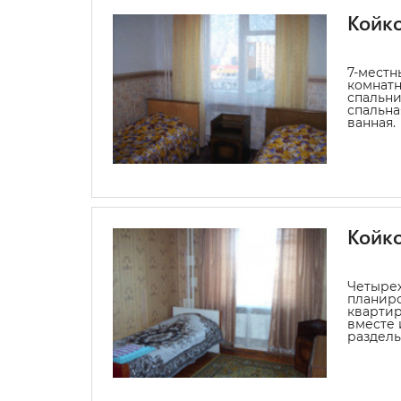
Койко
7-местн
комнатн
спальни 
спальная
ванная.
Койко
Четыре
планиро
квартиры
вместе 
раздель