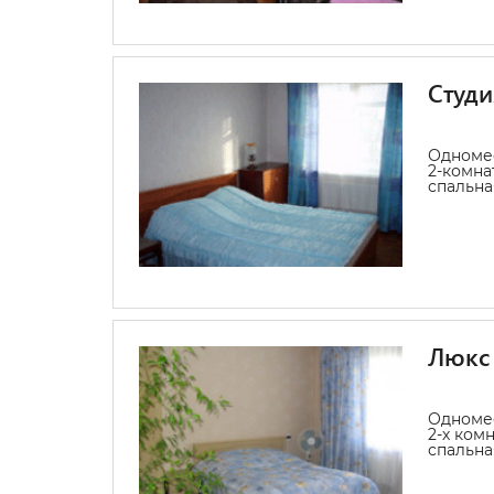
Студи
Одноме
2-комна
спальная
Люкс
Одноме
2-х ком
спальная