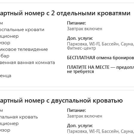
артный номер с 2 отдельными кроватями
Питание:
 м
Завтрак включен
оспальные кровати
иционер
Доп. услуги:
изор
Парковка, WI-FI, Бассейн, Сауна
Фитнес-центр
иковое телевидение
-бар
БЕСПЛАТНАЯ отмена брониров
венная ванная комната
ПЛАТИТЕ НА МЕСТЕ — предопл
не требуется
енца
артный номер с двуспальной кроватью
Питание:
 м
Завтрак включен
спальная кровать
иционер
Доп. услуги:
изор
Парковка, WI-FI, Бассейн, Сауна