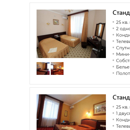
Станд
25 кв.
2 одн
Конд
Телев
Спутн
Мини
Собст
Белье
Полот
Станд
25 кв.
1 дву
Конд
Телев