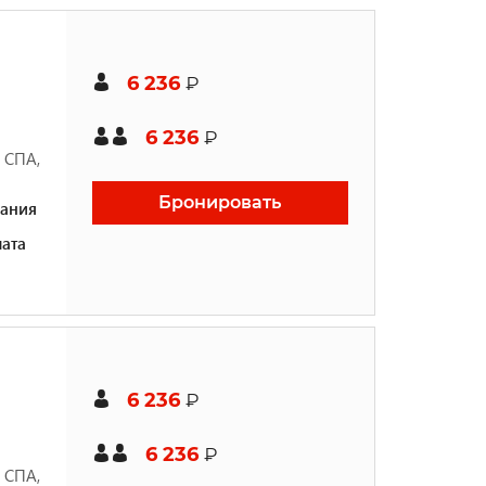
6 236
₽
6 236
₽
, СПА,
Бронировать
ания
ата
6 236
₽
6 236
₽
, СПА,