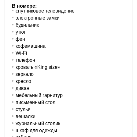
В номере:
спутниковое телевидение
электронные замки
будильник
утюг
фен
кофемашина
Wi-Fi
телефон
кровать «King size»
зеркало
кресло
диван
мебельный гарнитур
письменный стол
стулья
вешалки
журнальный столик
шкаф для одежды