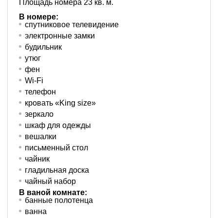
Площадь номера 23 кв. м.
В номере:
спутниковое телевидение
электронные замки
будильник
утюг
фен
Wi-Fi
телефон
кровать «King size»
зеркало
шкаф для одежды
вешалки
письменный стол
чайник
гладильная доска
чайный набор
В ваной комнате:
банные полотенца
ванна