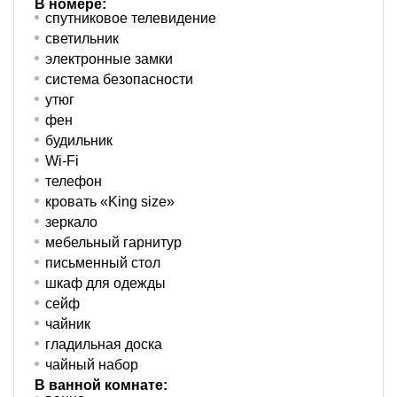
В номере:
спутниковое телевидение
светильник
электронные замки
система безопасности
утюг
фен
будильник
Wi-Fi
телефон
кровать «King size»
зеркало
мебельный гарнитур
письменный стол
шкаф для одежды
сейф
чайник
гладильная доска
чайный набор
В ванной комнате: