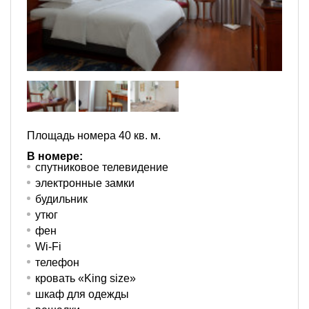
Площадь номера 40 кв. м.
В номере:
спутниковое телевидение
электронные замки
будильник
утюг
фен
Wi-Fi
телефон
кровать «King size»
шкаф для одежды