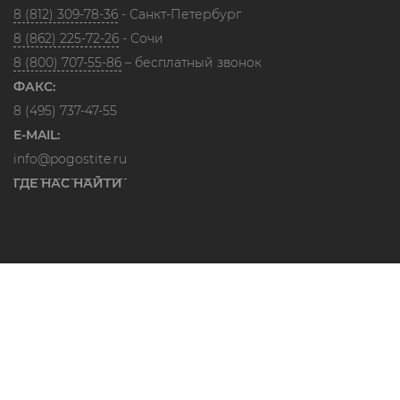
8 (812) 309-78-36
- Санкт-Петербург
8 (862) 225-72-26
- Сочи
8 (800) 707-55-86
– бесплатный звонок
ФАКС:
8 (495) 737-47-55
E-MAIL:
info@pogostite.ru
ГДЕ НАС НАЙТИ