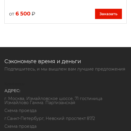
6 500
₽
от
Заказать
Сэкономьте время и деньги
Подпишитесь, и мы вышлем вам лучшие предложения
Контакты
АДРЕС:
г. Москва, Измайловское шоссе, 71 гостиница
Измайлово Гамма. Партизанская
Схема проезда
г.Санкт-Петербург, Невский проспект 87/2
Схема проезда