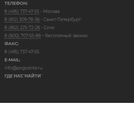
ТЕЛЕФОН:
8 (495) 737-47-55
- Москва
8 (812) 309-78-36
- Санкт-Петербург
8 (862) 225-72-26
- Сочи
8 (800) 707-55-86
– бесплатный звонок
ФАКС:
8 (495) 737-47-55
E-MAIL:
info@pogostite.ru
ГДЕ НАС НАЙТИ