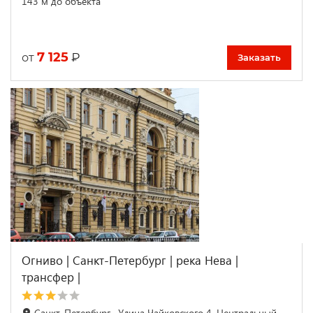
143 м до объекта
7 125
₽
от
Заказать
Огниво | Санкт-Петербург | река Нева |
трансфер |
Санкт-Петербург , Улица Чайковского 4, Центральный