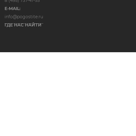
8 (495) 737-47-55
E-MAIL:
info@pogostite.ru
ГДЕ НАС НАЙТИ