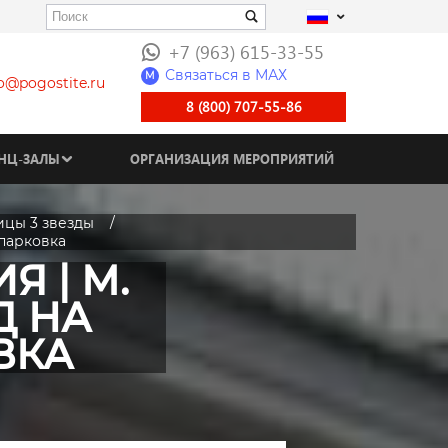
+7 (963) 615-33-55
Связаться в МАХ
M
fo@pogostite.ru
8 (800) 707-55-86
НЦ-ЗАЛЫ
ОРГАНИЗАЦИЯ МЕРОПРИЯТИЙ
ицы 3 звезды
 парковка
 | М.
Д НА
ВКА