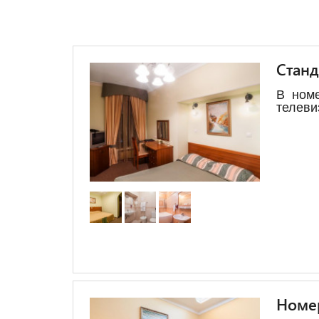
Станд
В номе
телеви
Номе