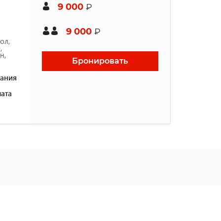
9 000
₽
9 000
₽
ол,
,
н,
Бронировать
ания
ата