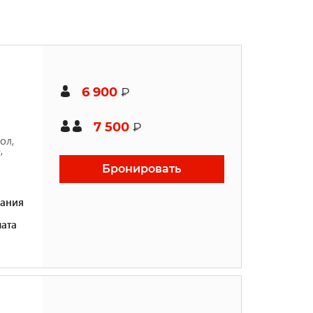
6 900
₽
7 500
₽
ол,
,
Бронировать
ания
ата