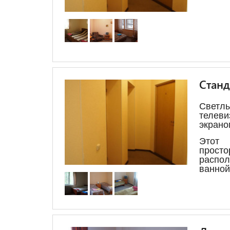
Стан
Свет
теле
экрано
Этот
прост
распо
ванной