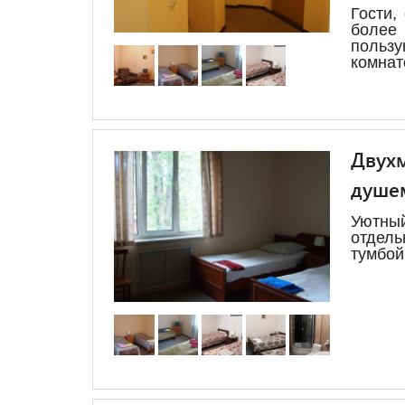
Гости,
более
польз
комнат
Двухм
душе
Уютн
отдел
тумбой