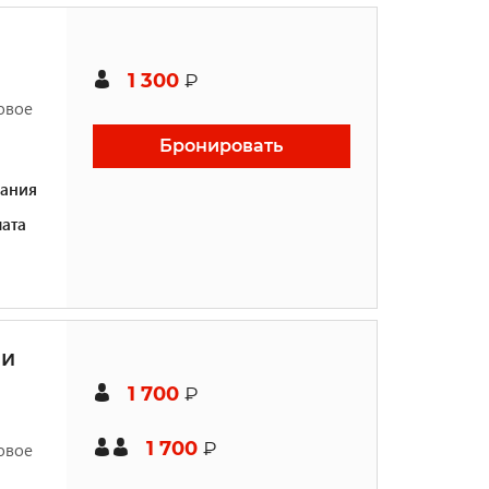
1 300
₽
овое
Бронировать
ания
ата
ми
1 700
₽
1 700
₽
овое