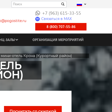
+7 (963) 615-33-55
Связаться в МАХ
M
fo@pogostite.ru
8 (800) 707-55-86
НЦ-ЗАЛЫ
ОРГАНИЗАЦИЯ МЕРОПРИЯТИЙ
 мини-отель Крона (Курортный район)
ЕЛЬ
ЙОН)
Посчитать со скидкой