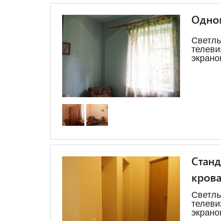
Одно
Свет
теле
экрано
Станд
кров
Свет
теле
экрано