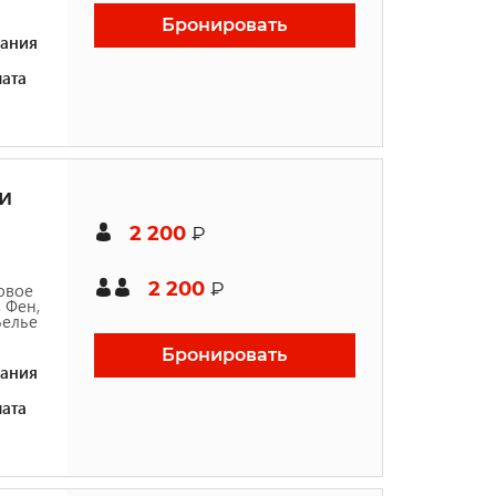
Бронировать
ания
ата
и
2 200
₽
2 200
₽
овое
 Фен,
Белье
Бронировать
ания
ата