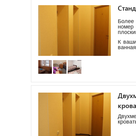
Станд
Более
номе
плоски
К ваши
ванная
Двухм
кров
Двух
кроват