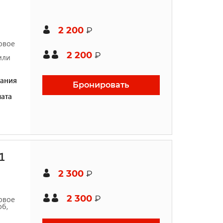
2 200
₽
овое
2 200
₽
или
ания
Бронировать
ата
1
2 300
₽
2 300
₽
овое
об,