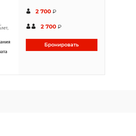
2 700
₽
,
2 700
₽
лет,
ания
Бронировать
ата