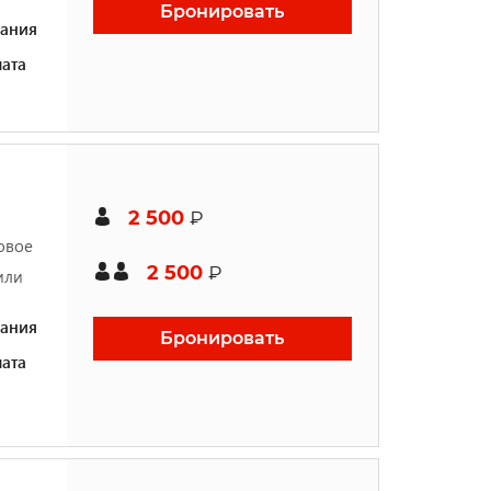
Бронировать
ания
ата
2 500
₽
овое
2 500
₽
или
ания
Бронировать
ата