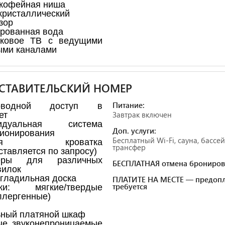
кофейная ниша
ристаллический
зор
рованная вода
иковое ТВ с ведущими
ыми каналами
СТАВИТЕЛЬСКИЙ НОМЕР
Питание:
роводной доступ в
Завтрак включен
ет
идуальная система
Доп. услуги:
ионирования
Бесплатный Wi-Fi, сауна, бассей
ская кроватка
трансфер
ставляется по запросу)
еры для различных
БЕСПЛАТНАЯ отмена брониров
вилок
 гладильная доска
ПЛАТИТЕ НА МЕСТЕ — предопл
требуется
ки: мягкие/твердые
ллергенные)
ный платяной шкаф
ые звуконепроницаемые