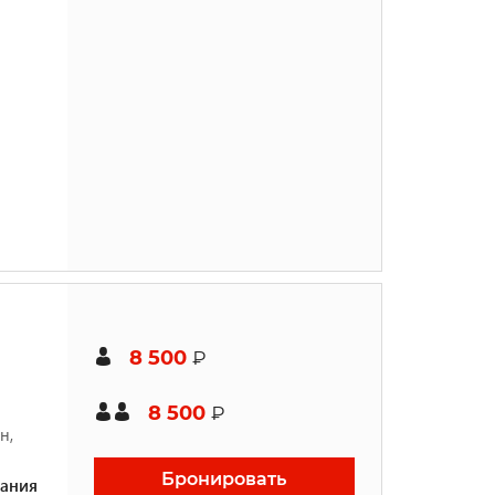
8 500
₽
8 500
₽
н,
Бронировать
ания