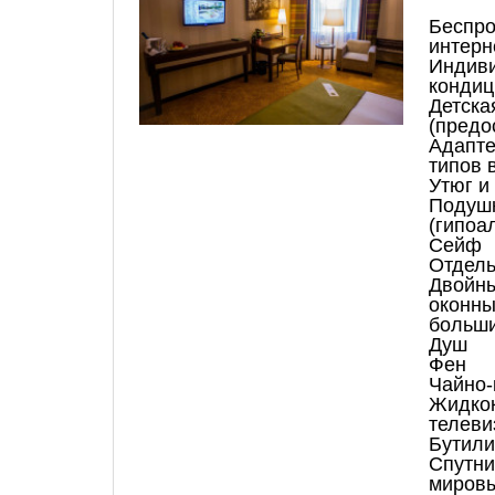
Бесп
интерн
Индив
кондиц
Дет
(предо
Адапт
типов 
Утюг и
Подуш
(гипоа
Сейф
Отдель
Двойн
оконны
больши
Душ
Фен
Чайно-
Жидкок
телеви
Бутили
Спутн
миров