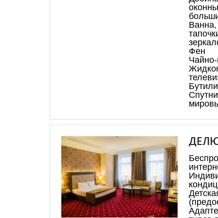
оконны
больши
Ванна
тапоч
зеркал
Фен
Чайно-
Жидкок
телеви
Бутили
Спутн
миров
ДЕЛЮ
Бесп
интерн
Индив
кондиц
Дет
(предо
Адапт