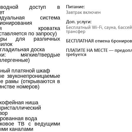
Питание:
роводной доступ в
Завтрак включен
ет
идуальная система
Доп. услуги:
ионирования
Бесплатный Wi-Fi, сауна, бассей
ская кроватка
трансфер
ставляется по запросу)
еры для различных
БЕСПЛАТНАЯ отмена брониров
вилок
 гладильная доска
ПЛАТИТЕ НА МЕСТЕ — предопл
требуется
ки: мягкие/твердые
ллергенные)
ный платяной шкаф
ые звуконепроницаемые
е рамы (открываются в
нстве номеров)
кофейная ниша
ристаллический
зор
рованная вода
иковое ТВ с ведущими
ыми каналами