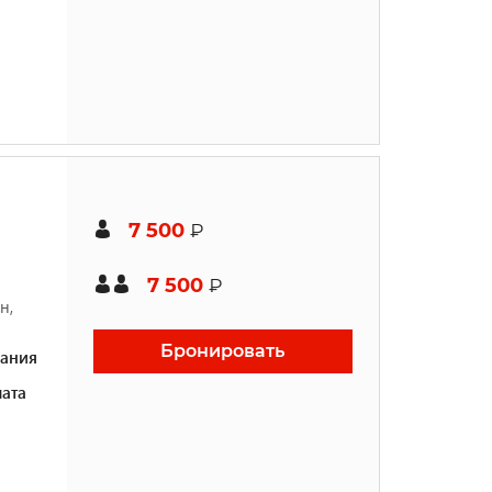
7 500
₽
7 500
₽
н,
Бронировать
ания
ата