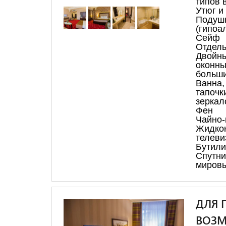
типов 
Утюг и
Подуш
(гипоа
Сейф
Отдель
Двойн
оконны
больши
Ванна
тапоч
зеркал
Фен
Чайно-
Жидкок
телеви
Бутили
Спутн
миров
ДЛЯ 
ВОЗ