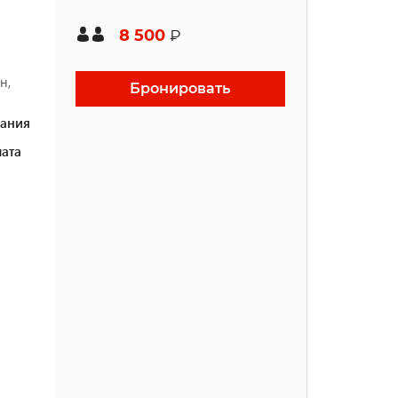
8 500
₽
н,
Бронировать
ания
ата