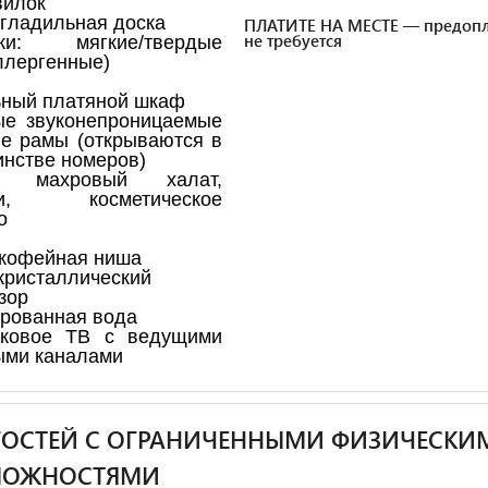
вилок
 гладильная доска
ПЛАТИТЕ НА МЕСТЕ — предопл
не требуется
ки: мягкие/твердые
ллергенные)
ный платяной шкаф
ые звуконепроницаемые
е рамы (открываются в
нстве номеров)
, махровый халат,
ки, косметическое
о
кофейная ниша
ристаллический
зор
рованная вода
иковое ТВ с ведущими
ыми каналами
ГОСТЕЙ С ОГРАНИЧЕННЫМИ ФИЗИЧЕСКИ
МОЖНОСТЯМИ