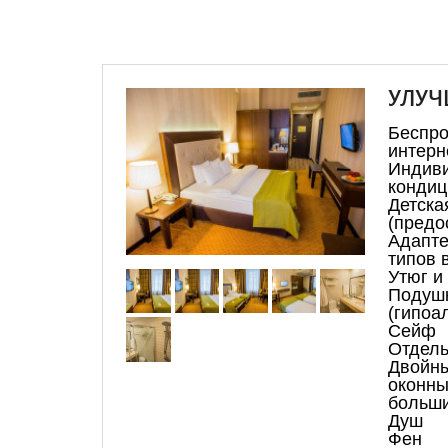
УЛУЧ
Бесп
интерн
Индив
кондиц
Дет
(предо
Адапт
типов 
Утюг и
Подуш
(гипоа
Сейф
Отдель
Двойн
оконны
больши
Душ
Фен