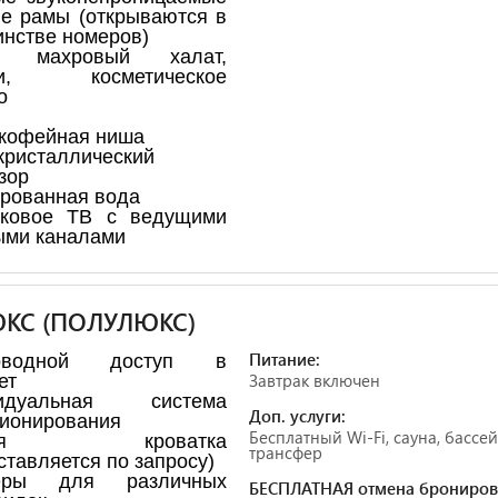
е рамы (открываются в
нстве номеров)
, махровый халат,
ки, косметическое
о
кофейная ниша
ристаллический
зор
рованная вода
иковое ТВ с ведущими
ыми каналами
КС (ПОЛУЛЮКС)
Питание:
роводной доступ в
Завтрак включен
ет
идуальная система
Доп. услуги:
ионирования
Бесплатный Wi-Fi, сауна, бассей
ская кроватка
трансфер
ставляется по запросу)
еры для различных
БЕСПЛАТНАЯ отмена брониров