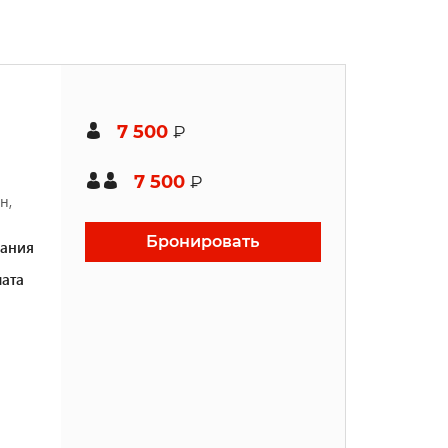
7 500
₽
7 500
₽
н,
Бронировать
ания
ата