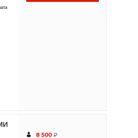
ата
МИ
8 500
₽