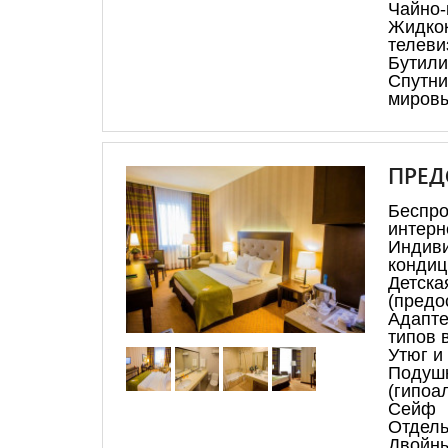
Чайно-
Жидкок
телеви
Бутили
Спутн
миров
ПРЕД
Бесп
интерн
Индив
кондиц
Дет
(предо
Адапт
типов 
Утюг и
Подуш
(гипоа
Сейф
Отдель
Двойн