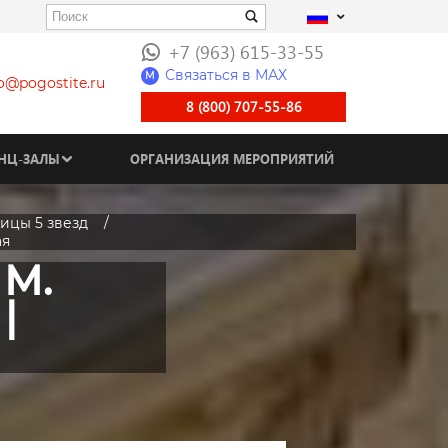
+7 (963) 615-33-55
Связаться в МАХ
M
fo@pogostite.ru
8 (800) 707-55-86
НЦ-ЗАЛЫ
ОРГАНИЗАЦИЯ МЕРОПРИЯТИЙ
ицы 5 звезд
ая
 М.
|