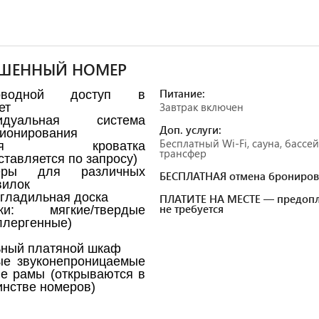
ШЕННЫЙ НОМЕР
Питание:
роводной доступ в
Завтрак включен
ет
идуальная система
Доп. услуги:
ионирования
Бесплатный Wi-Fi, сауна, бассей
ская кроватка
трансфер
ставляется по запросу)
еры для различных
БЕСПЛАТНАЯ отмена брониров
вилок
 гладильная доска
ПЛАТИТЕ НА МЕСТЕ — предопл
не требуется
ки: мягкие/твердые
ллергенные)
ный платяной шкаф
ые звуконепроницаемые
е рамы (открываются в
нстве номеров)