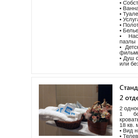
• Собс
• Ванн
• Туал
• Услу
• Поло
• Бель
• Нас
пазлы
• Детс
фильм
• Душ 
или бе
Станд
2 отд
2 одно
1 бо
кроват
18 кв. 
• Вид 
• Теле