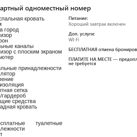
дартный одноместный номер
Питание:
спальная кровать
Хороший завтрак включен
м
на город
Доп. услуги:
визор
WI-Fi
фон
льные каналы
БЕСПЛАТНАЯ отмена брониров
визор с плоским экраном
ьютер
ПЛАТИТЕ НА МЕСТЕ — предопл
не требуется
ильные принадлежности
илятор
ление
оизоляция
итная сетка
/гардероб
ящие средства
ладная кровать
платные туалетные
лежности
т