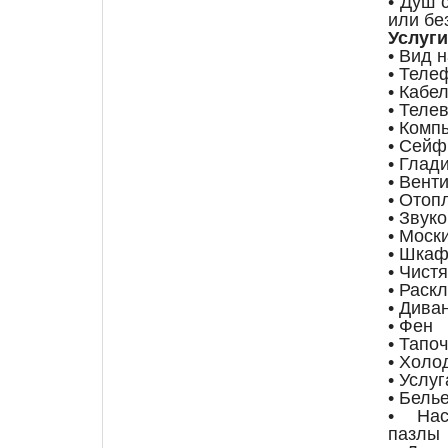
• Душ 
или бе
Услуги
• Вид 
• Теле
• Кабе
• Теле
• Комп
• Сейф
• Глад
• Вент
• Отоп
• Звук
• Моск
• Шкаф
• Чист
• Раск
• Дива
• Фен
• Тапо
• Холо
• Услу
• Бель
• Нас
пазлы