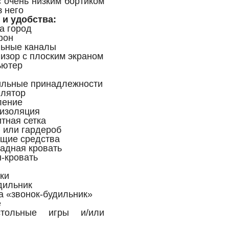
с очень низким бортиком
з него
 и удобства:
на город
фон
льные каналы
визор с плоским экраном
ьютер
ильные принадлежности
илятор
ление
оизоляция
итная сетка
 или гардероб
ящие средства
ладная кровать
н-кровать
чки
дильник
га «звонок-будильник»
е
тольные игры и/или