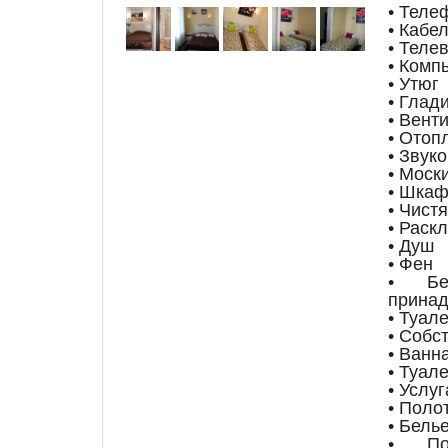
• Теле
• Кабе
• Теле
• Комп
• Утюг
• Глад
• Вент
• Отоп
• Звук
• Моск
• Шкаф
• Чист
• Раск
• Душ
• Фен
• Бес
принад
• Туале
• Собс
• Ванн
• Туал
• Услу
• Поло
• Бель
• По