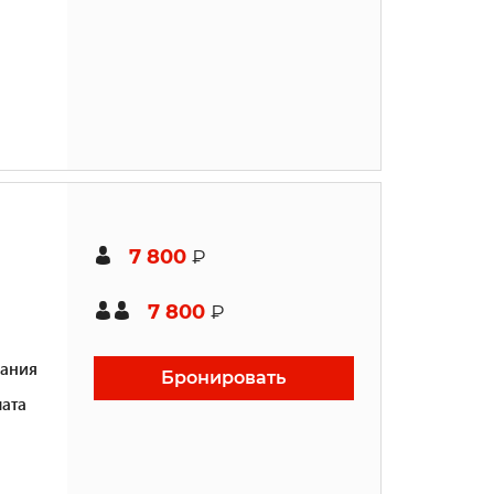
7 800
₽
7 800
₽
ания
Бронировать
ата