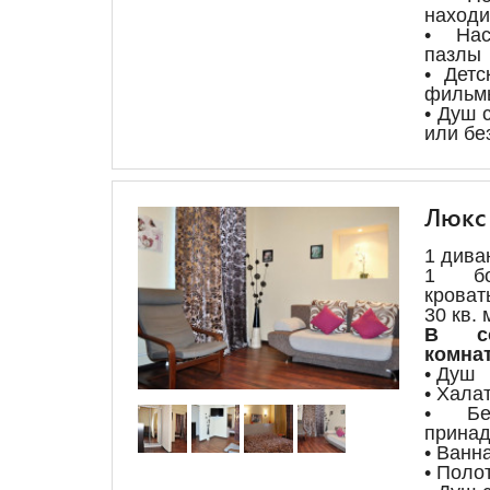
находи
• Нас
пазлы
• Детс
фильм
• Душ 
или бе
Люкс
1 дива
1 бо
кроват
30 кв. 
В со
комнат
• Душ
• Хала
• Бес
принад
• Ванн
• Поло