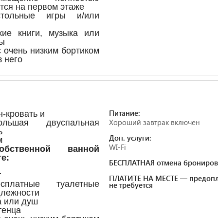
тся на первом этаже
тольные игры и/или
кие книги, музыка или
ы
с очень низким бортиком
з него
Питание:
н-кровать и
Хороший завтрак включен
льшая двуспальная
ь
Доп. услуги:
м
WI-Fi
бственной ванной
е:
БЕСПЛАТНАЯ отмена брониров
т
ПЛАТИТЕ НА МЕСТЕ — предопл
платные туалетные
не требуется
лежности
а или душ
тенца