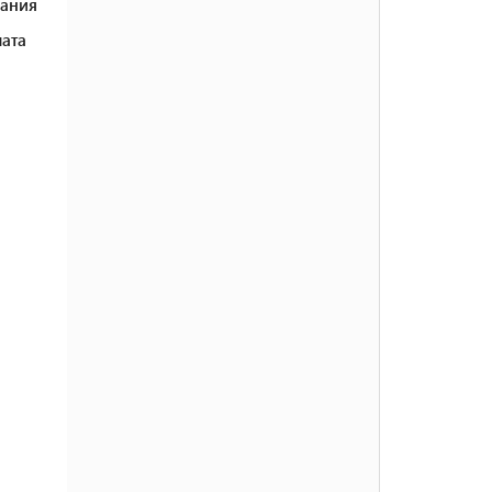
ания
ата