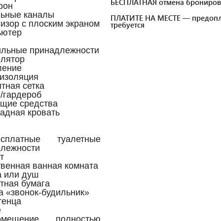
БЕСПЛАТНАЯ отмена брониров
фон
льные каналы
ПЛАТИТЕ НА МЕСТЕ — предопл
визор с плоским экраном
требуется
ьютер
ильные принадлежности
илятор
ление
оизоляция
итная сетка
/гардероб
ящие средства
ладная кровать
платные туалетные
лежности
т
твенная ванная комната
а или душ
етная бумага
га «звонок-будильник»
тенца
е
мещение полностью