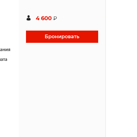
4 600
₽
Бронировать
ания
ата