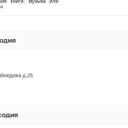
кие книги, музыка или
ы
содия
ибоедова д.25
содия