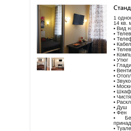
Стан
1 одно
14 кв. 
• Вид 
• Теле
• Теле
• Кабе
• Теле
• Комп
• Утюг
• Глад
• Вент
• Отоп
• Звук
• Моск
• Шкаф
• Чист
• Раск
• Душ
• Фен
• Бес
принад
• Туале