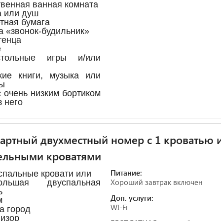
твенная ванная комната
а или душ
етная бумага
га «звонок-будильник»
тенца
е
тольные игры и/или
кие книги, музыка или
ы
с очень низким бортиком
з него
артный двухместный номер с 1 кроватью 
ельными кроватями
Питание:
спальные кровати или
Хороший завтрак включен
льшая двуспальная
ь
Доп. услуги:
м
WI-Fi
на город
визор