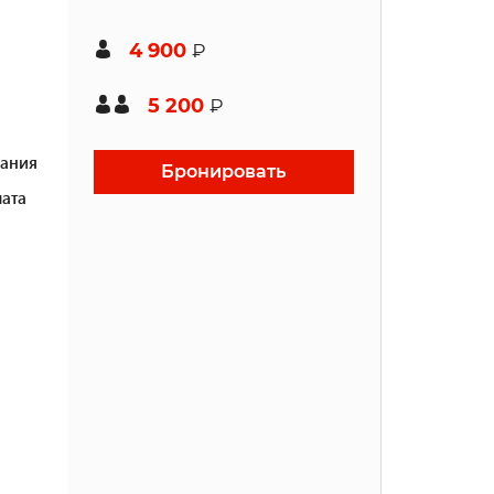
4 900
₽
5 200
₽
ания
Бронировать
ата