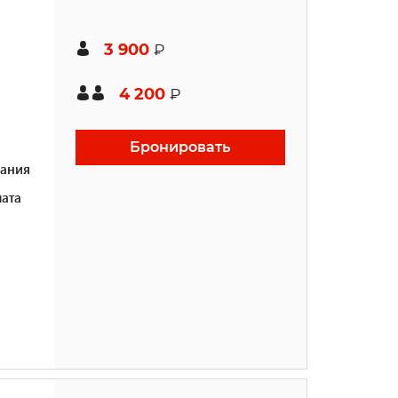
3 900
₽
4 200
₽
Бронировать
ания
ата