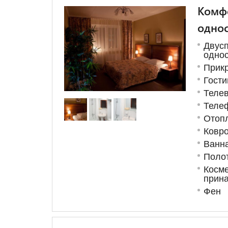
Комфо
однос
Дву
однос
Прик
Гости
Теле
Теле
Отоп
Ковро
Ванна
Поло
Косме
прин
Фен