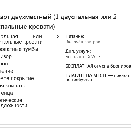
арт двухместный (1 двуспальная или 2
пальные кровати)
Питание:
спальная или 2
Включён завтрак
пальные кровати
роватные тумбы
Доп. услуги:
визор
Бесплатный Wi-Fi
фон
БЕСПЛАТНАЯ отмена брониров
ление
ПЛАТИТЕ НА МЕСТЕ — предопл
вое покрытие
не требуется
я комната
тенца
тические
адлежности