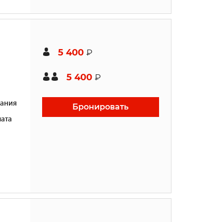
5 400
₽
5 400
₽
ания
Бронировать
ата