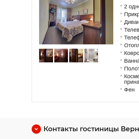
2 одн
Прик
Диван
Теле
Теле
Отоп
Ковро
Ванна
Поло
Косме
прин
Фен
Контакты гостиницы Вер