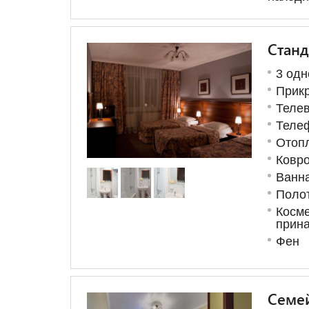
Станд
3 одн
Прик
Теле
Теле
Отоп
Ковро
Ванна
Поло
Косме
прин
Фен
Семей