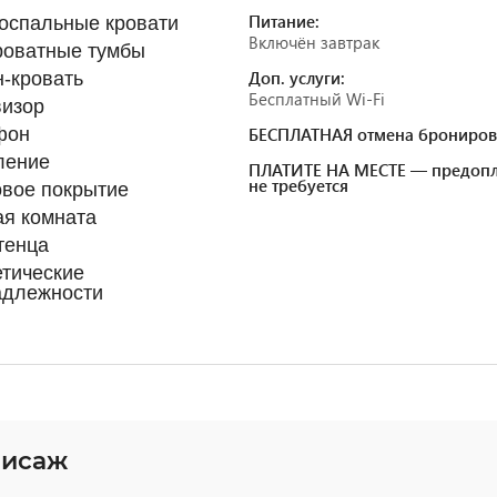
Питание:
оспальные кровати
Включён завтрак
роватные тумбы
Доп. услуги:
-кровать
Бесплатный Wi-Fi
визор
фон
БЕСПЛАТНАЯ отмена брониров
ление
ПЛАТИТЕ НА МЕСТЕ — предопл
не требуется
вое покрытие
я комната
тенца
тические
адлежности
нисаж