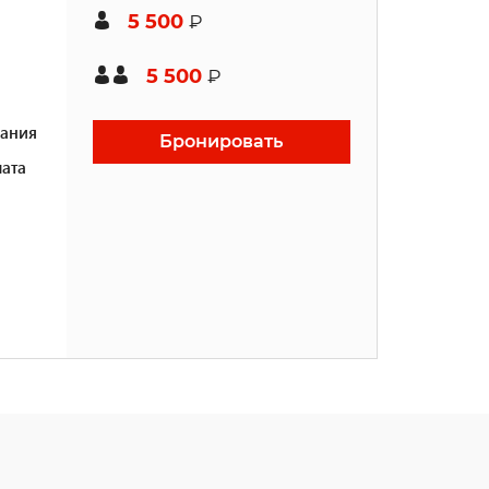
5 500
₽
5 500
₽
ания
Бронировать
ата