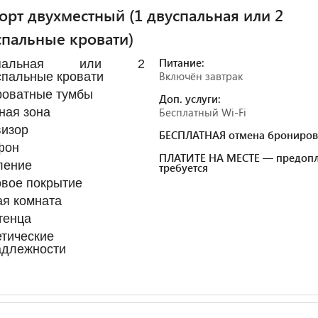
рт двухместный (1 двуспальная или 2
пальные кровати)
Питание:
спальная или 2
Включён завтрак
пальные кровати
роватные тумбы
Доп. услуги:
ная зона
Бесплатный Wi-Fi
визор
БЕСПЛАТНАЯ отмена брониров
фон
ПЛАТИТЕ НА МЕСТЕ — предопл
ление
требуется
вое покрытие
я комната
тенца
тические
адлежности