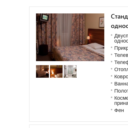
Станд
однос
Дву
однос
Прик
Теле
Теле
Отоп
Ковро
Ванна
Поло
Косме
прин
Фен