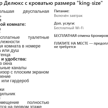
 Делюкс с кроватью размера "king-size"
Питание:
льшая двуспальная
Включён завтрак
ь
м
Доп. услуги:
ой комнате:
Бесплатный Wi-Fi
а
т
БЕСПЛАТНАЯ отмена брониров
платные туалетные
лежности
ПЛАТИТЕ НА МЕСТЕ — предопл
ая комната в номере
не требуется
а или душ
тенца
 и удобства:
з окна
льные каналы
визор с плоским экраном
ление
 или гардероб
чки
дильник
е
мещение полностью
тся на первом этаже