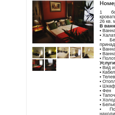
Номер
1 бо
кроват
26 кв. 
В ванн
• Ванн
• Хала
• Бес
принад
• Ванн
• Ванн
• Поло
Услуги
• Вид и
• Кабе
• Теле
• Отоп
• Шкаф
• Фен
• Тапо
• Холо
• Бель
• По
находи