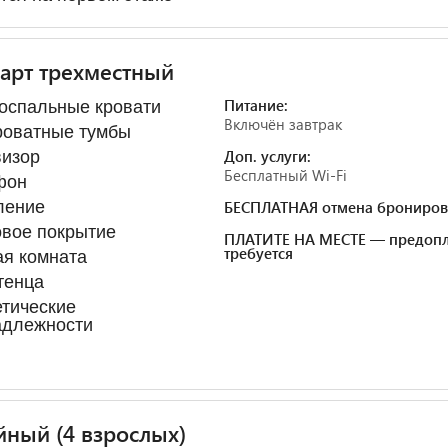
арт трехместный
Питание:
оспальные кровати
Включён завтрак
роватные тумбы
Доп. услуги:
визор
Бесплатный Wi-Fi
фон
ление
БЕСПЛАТНАЯ отмена брониров
вое покрытие
ПЛАТИТЕ НА МЕСТЕ — предопл
требуется
я комната
тенца
тические
адлежности
ный (4 взрослых)