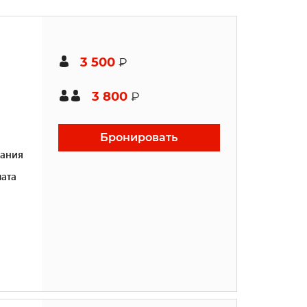
3 500
₽
3 800
₽
Бронировать
ания
ата