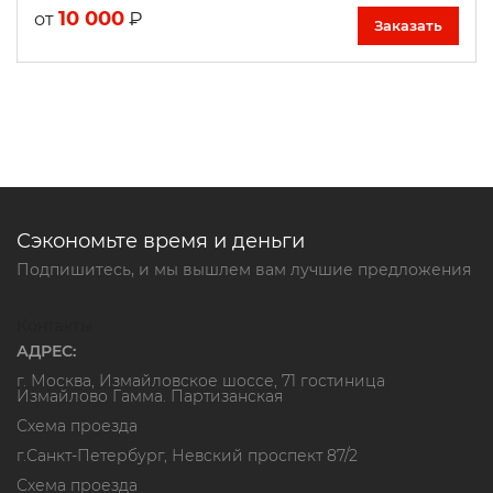
10 000
₽
от
Заказать
Сэкономьте время и деньги
Подпишитесь, и мы вышлем вам лучшие предложения
Контакты
АДРЕС:
г. Москва, Измайловское шоссе, 71 гостиница
Измайлово Гамма. Партизанская
Схема проезда
г.Санкт-Петербург, Невский проспект 87/2
Схема проезда