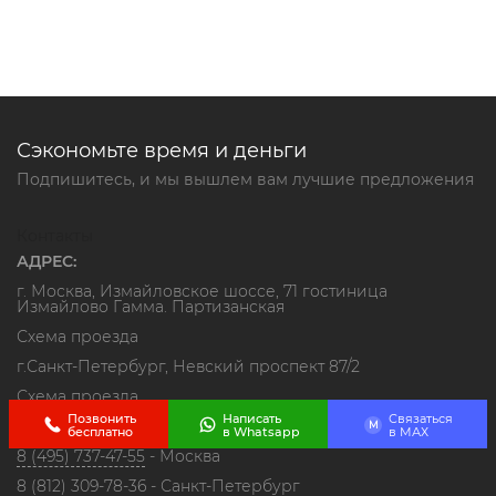
Сэкономьте время и деньги
Подпишитесь, и мы вышлем вам лучшие предложения
Контакты
АДРЕС:
г. Москва, Измайловское шоссе, 71 гостиница
Измайлово Гамма. Партизанская
Схема проезда
г.Санкт-Петербург, Невский проспект 87/2
Схема проезда
Позвонить
Написать
Связаться
ТЕЛЕФОН:
M
бесплатно
в Whatsapp
в МАХ
8 (495) 737-47-55
- Москва
8 (812) 309-78-36
- Санкт-Петербург