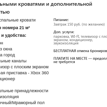
ьными кроватями и дополнительной
атью
Питание:
спальные кровати
Завтрак 150 руб. (по желанию)
 номера 21 м²
Доп. услуги:
 и удобства:
парковка, WI-FI, телевизор с п
экраном, кондиционер,
он
звукоизоляция
з окна
БЕСПЛАТНАЯ отмена брониров
а город
ПЛАТИТЕ НА МЕСТЕ — предопл
льные каналы
не требуется
изор с плоским экраном
ая приставка - Xbox 360
иционер
ильные принадлежности
оизоляция
очный/Мраморный пол