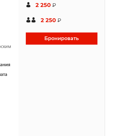
2 250
₽
2 250
₽
Бронировать
лоским
ания
ата