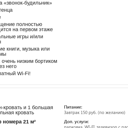
а «звонок-будильник»
тенца
е
щение полностью
ится на первом этаже
льные игры и/или
ы
ие книги, музыка или
мы
 очень низким бортиком
ез него
атный Wi-Fi!
Питание:
н-кровать и 1 большая
Завтрак 150 руб. (по желанию)
льная кровать
Доп. услуги:
 номера 21 м²
парковка, WI-FI, телевизор с п