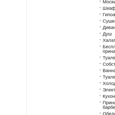
Моски
Шкаф
Гипо
Суши
Диван
Душ
Хала
Бесп
прин
Туале
Собст
Ванн
Туале
Холо
Элект
Кухо
Прин
барб
Обед