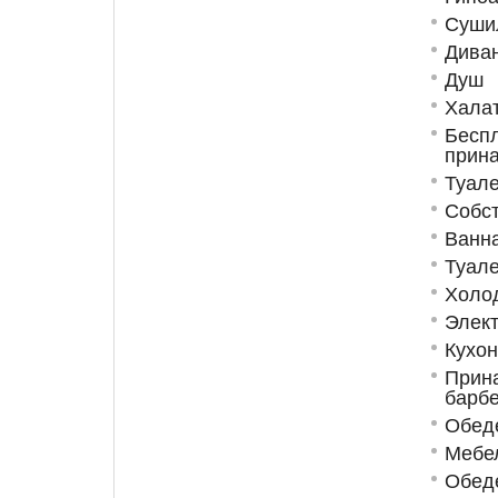
Суши
Диван
Душ
Хала
Бесп
прин
Туале
Собст
Ванн
Туале
Холо
Элект
Кухо
Прин
барб
Обед
Мебел
Обеде