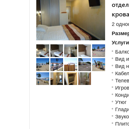
отдел
кров
2 одно
Размер
Услуги
Балк
Вид и
Вид н
Кабе
Телев
Игров
Конд
Утюг
Глад
Звук
Плит