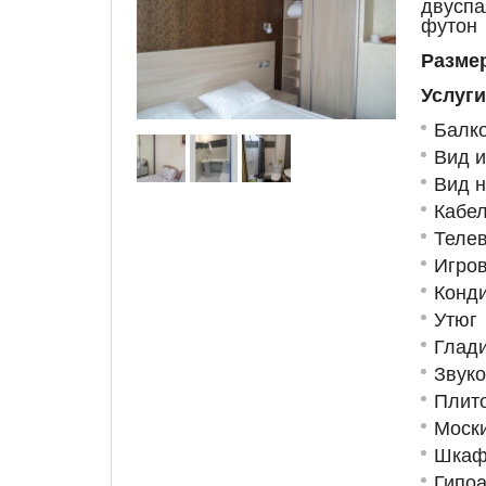
двуспа
футон
Размер
Услуги
Балк
Вид и
Вид н
Кабе
Телев
Игров
Конд
Утюг
Глад
Звук
Плит
Моски
Шкаф
Гипо