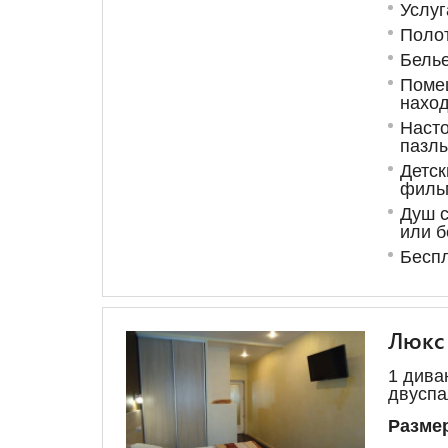
Услуг
Поло
Бель
Поме
наход
Насто
пазл
Детск
филь
Душ с
или б
Беспл
Люкс
1 дива
двуспа
Размер