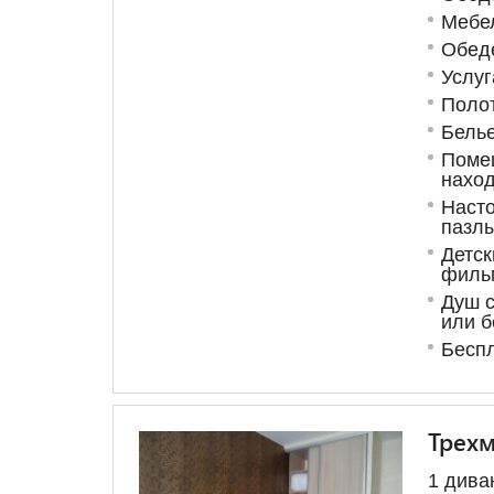
Мебел
Обеде
Услуг
Поло
Бель
Поме
наход
Насто
пазл
Детск
филь
Душ с
или б
Беспл
Трех
1 дива