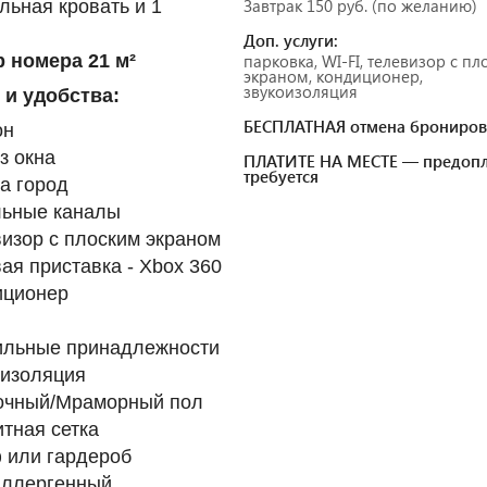
Завтрак 150 руб. (по желанию)
льная кровать и 1
Доп. услуги:
 номера 21 м²
парковка, WI-FI, телевизор с п
экраном, кондиционер,
звукоизоляция
 и удобства:
БЕСПЛАТНАЯ отмена брониров
он
з окна
ПЛАТИТЕ НА МЕСТЕ — предопл
требуется
а город
льные каналы
изор с плоским экраном
ая приставка - Xbox 360
иционер
ильные принадлежности
оизоляция
очный/Мраморный пол
тная сетка
 или гардероб
аллергенный