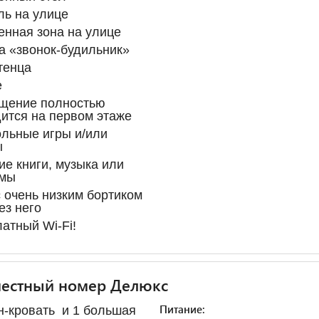
ь на улице
нная зона на улице
а «звонок-будильник»
тенца
е
щение полностью
ится на первом этаже
льные игры и/или
ы
ие книги, музыка или
мы
 очень низким бортиком
ез него
атный Wi-Fi!
местный номер Делюкс
Питание:
н-кровать и 1 большая