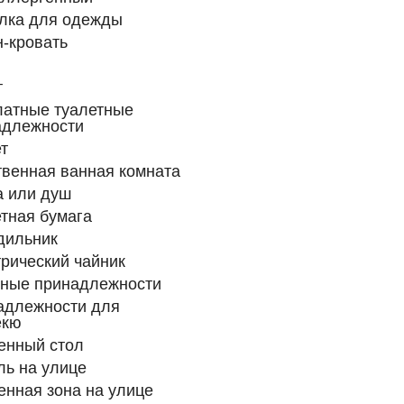
лка для одежды
-кровать
т
латные туалетные
адлежности
т
венная ванная комната
а или душ
тная бумага
дильник
рический чайник
нные принадлежности
адлежности для
екю
енный стол
ь на улице
нная зона на улице