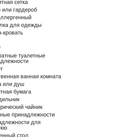
тная сетка
 или гардероб
аллергенный
лка для одежды
-кровать
т
латные туалетные
адлежности
т
венная ванная комната
а или душ
тная бумага
дильник
рический чайник
нные принадлежности
адлежности для
екю
енный стол