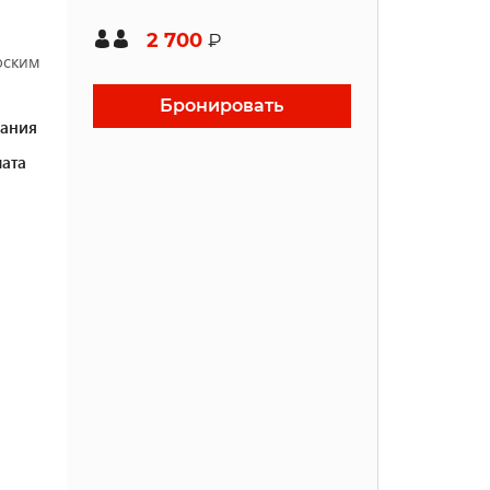
2 700
₽
лоским
Бронировать
ания
ата