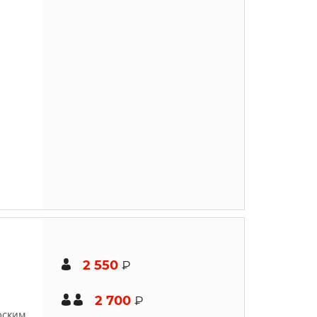
2 550
₽
2 700
₽
лоским