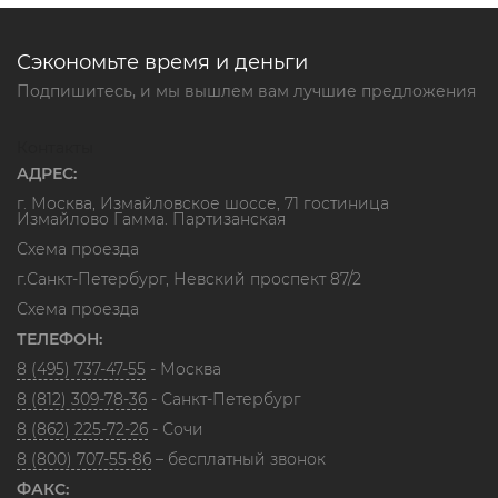
Сэкономьте время и деньги
Подпишитесь, и мы вышлем вам лучшие предложения
Контакты
АДРЕС:
г. Москва, Измайловское шоссе, 71 гостиница
Измайлово Гамма. Партизанская
Схема проезда
г.Санкт-Петербург, Невский проспект 87/2
Схема проезда
ТЕЛЕФОН:
8 (495) 737-47-55
- Москва
8 (812) 309-78-36
- Санкт-Петербург
8 (862) 225-72-26
- Сочи
8 (800) 707-55-86
– бесплатный звонок
ФАКС: