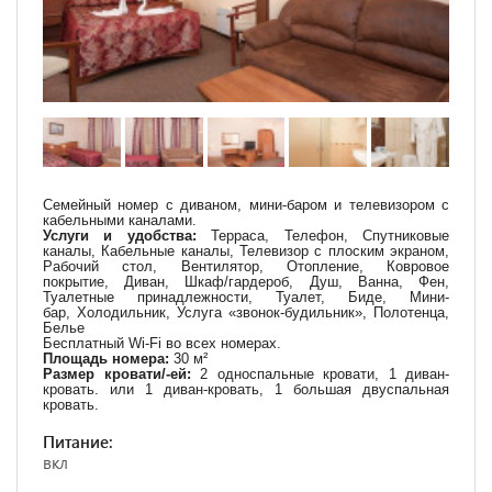
Семейный номер с диваном, мини-баром и телевизором с
кабельными каналами.
Услуги и удобства:
Терраса, Телефон, Спутниковые
каналы, Кабельные каналы, Телевизор с плоским экраном,
Рабочий стол, Вентилятор, Отопление, Ковровое
покрытие,
Диван
, Шкаф/гардероб, Душ,
Ванна
, Фен,
Туалетные принадлежности, Туалет, Биде,
Мини-
бар
,
Холодильник
, Услуга «звонок-будильник», Полотенца,
Белье
Бесплатный Wi-Fi во всех номерах.
Площадь номера:
30 м²
Размер кровати/-ей:
2 односпальные кровати
,
1 диван-
кровать
.
или
1 диван-кровать
,
1 большая двуспальная
кровать
.
Питание:
вкл