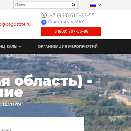
+7 (963) 615-33-55
Связаться в МАХ
M
fo@pogostite.ru
8 (800) 707-55-86
НЦ-ЗАЛЫ
ОРГАНИЗАЦИЯ МЕРОПРИЯТИЙ
 область) -
ние
мещения!
(РУБ)