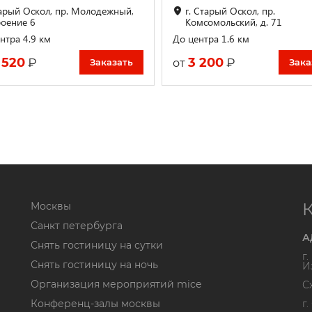
арый Оскол, пр. Молодежный,
г. Старый Оскол, пр.
роение 6
Комсомольский, д. 71
нтра 4.9 км
До центра 1.6 км
 520
3 200
₽
₽
от
Заказать
Зака
Москвы
Санкт петербурга
А
Снять гостиницу на сутки
г
Снять гостиницу на ночь
И
Организация мероприятий mice
С
Конференц-залы москвы
г