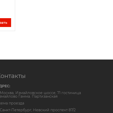
зать
Контакты
ДРЕС:
. Москва, Измайловское шоссе, 71 гостиница
змайлово Гамма. Партизанская
хема проезда
. Санкт-Петербург, Невский проспект 87/2