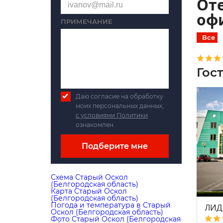
Оте
оф
ПРИМЕЧАНИЕ
Все
Гос
Даю согласие на обработку
моих персональных данных,
с условиями Политики
ознакомлен.
Подберите мне
Схема Старый Оскол
(Белгородская область)
Карта Старый Оскол
(Белгородская область)
Погода и температура в Старый
ЛИД
Оскол (Белгородская область)
Фото Старый Оскол (Белгородская