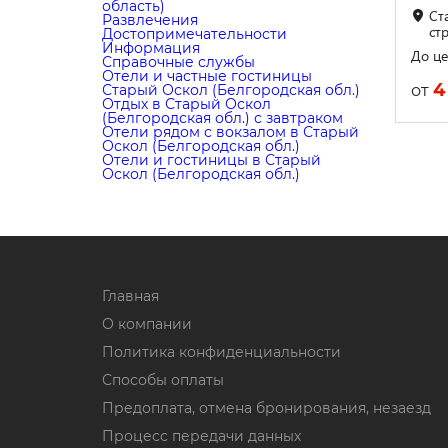
область)
Ст
Развлечения
ст
Достопримечательности
Информация
До це
Справочные службы
Отели и частные гостиницы
4
от
Старый Оскол (Белгородская обл.)
Отдых в Старый Оскол
(Белгородская обл.) с завтраком
Отели рядом с вокзалом в Старый
Оскол (Белгородская обл.)
Отели и гостиницы в Старый
Оскол (Белгородская обл.)
Главная
О компании
Политика конфиденциальности
Способы оплаты
Предоплата, отмена бронирования, незаезд
Процесс передачи данных