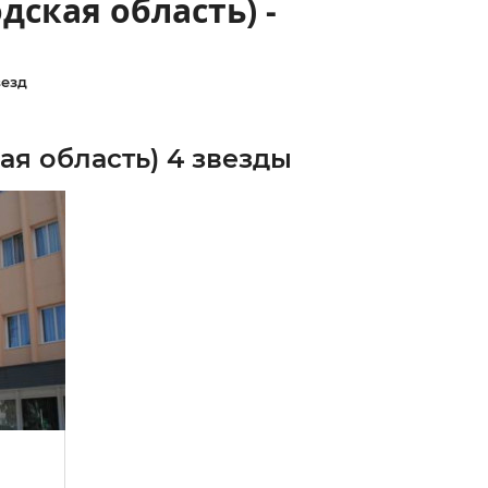
дская область) -
везд
я область) 4 звезды