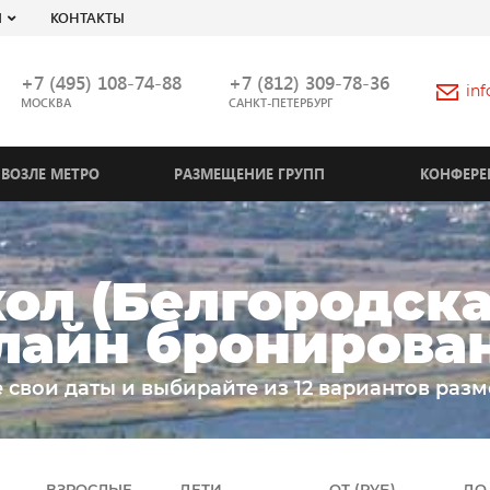
Я
КОНТАКТЫ
+7 (495) 108-74-88
+7 (812) 309-78-36
in
МОСКВА
САНКТ-ПЕТЕРБУРГ
ВОЗЛЕ МЕТРО
РАЗМЕЩЕНИЕ ГРУПП
КОНФЕРЕ
ол (Белгородская
лайн бронирова
 свои даты и выбирайте из 12 вариантов раз
ВЗРОСЛЫЕ
ДЕТИ
ОТ (РУБ)
ДО 