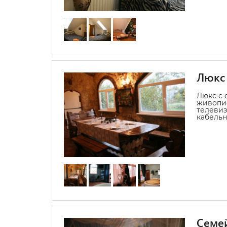
Люкс 
Люкс с 
живопис
телевиз
кабельн
Семе