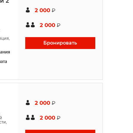
и 2
2 000
₽
2 000
₽
с
яция,
Бронировать
ания
ата
2 000
₽
с
й
2 000
₽
ти,