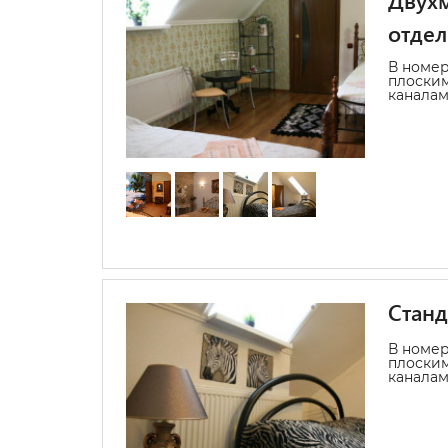
Двухм
отде
В номер
плоским
каналам
Станд
В номер
плоским
каналам