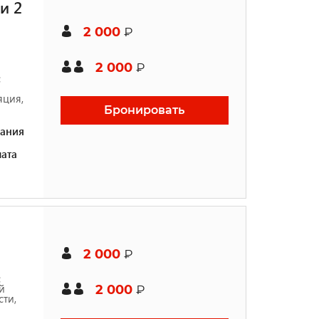
и 2
2 000
₽
2 000
₽
с
яция,
Бронировать
ания
ата
2 000
₽
с
й
2 000
₽
ти,