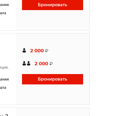
ания
Бронировать
ата
2 000
₽
с
2 000
₽
яция,
ания
Бронировать
ата