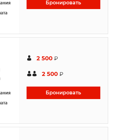
ания
Бронировать
ата
2 500
₽
с
2 500
₽
й
ания
Бронировать
ата