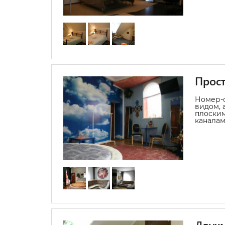
Прос
Номер-
видом, 
плоским
каналам