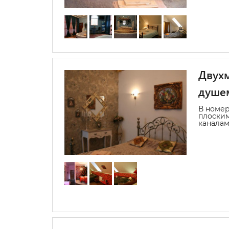
Двухм
душе
В номер
плоским
каналам