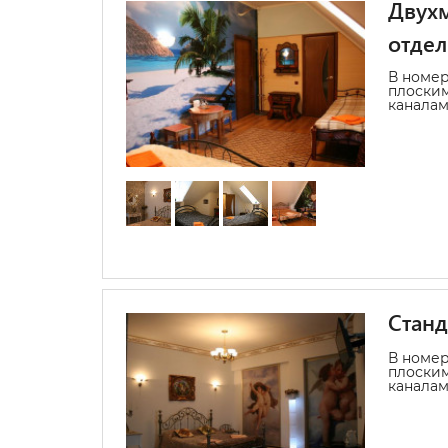
Двухм
отде
В номер
плоским
каналам
Станд
В номер
плоским
каналам