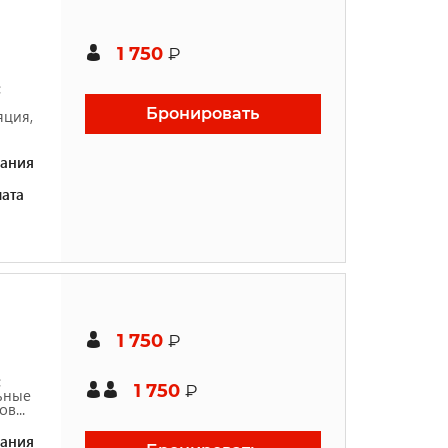
1 750
₽
с
Бронировать
яция,
ания
ата
1 750
₽
с
1 750
₽
льные
в...
ания