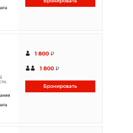
Бронировать
ата
1 800
₽
1 800
₽
с
й
ти,
Бронировать
ания
ата