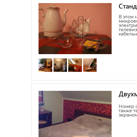
Стан
В этом 
микрово
электри
телевиз
кабельн
Двухм
Номер с
также т
экраном