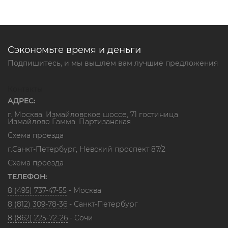
Сэкономьте время и деньги
Подпишитесь, и мы вышлем вам лучшие предложения
Контакты
АДРЕС:
г. Москва, Измайловское шоссе, 71 гостиница
Измайлово Гамма. Партизанская
Схема проезда
г.Санкт-Петербург, Невский проспект 87/2
Схема проезда
ТЕЛЕФОН:
8 (495) 737-47-55
- Москва
8 (812) 309-78-36
- Санкт-Петербург
8 (862) 225-72-26
- Сочи