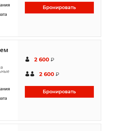
ания
Бронировать
ата
шем
2 600
₽
на
льные
2 600
₽
ания
Бронировать
ата