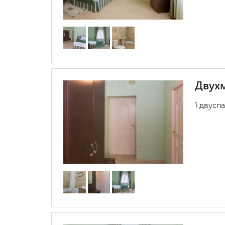
Двухм
1 двусп