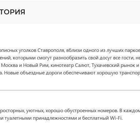
КТОРИЯ
описных уголков Ставрополя, вблизи одного из лучших парко
ний, которыми смогут разнообразить свой досуг все гости, не
: Москва и Новый Рим, кинотеатр Салют, Тухачевский рынок и
та. Новые объездные дороги обеспечивают хорошую транспор
просторных, уютных, хорошо обустроенных номеров. В каждом
ми туалетными принадлежностями и бесплатный Wi-Fi.