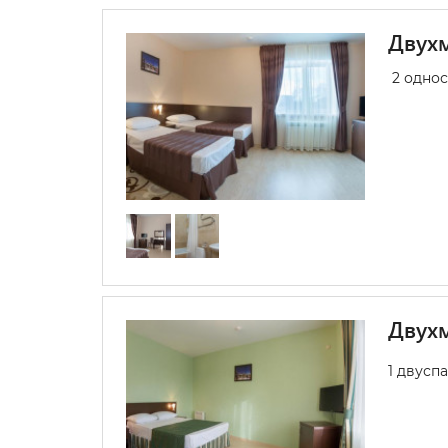
Двухм
2 одно
Двухм
1 двусп