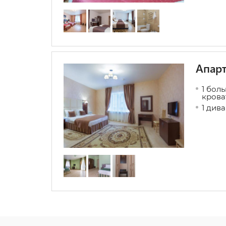
Апарт
1 бол
крова
1 див