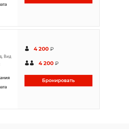
ата
4 200
₽
д, Вид
4 200
₽
с
ания
Бронировать
ата