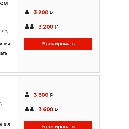
шем
3 200
₽
3 200
₽
тор,
ания
Бронировать
ата
3 600
₽
д,
3 600
₽
...
ания
Бронировать