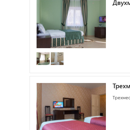
Двухм
Трех
Трехмес