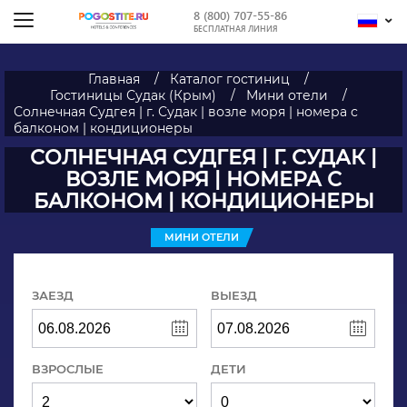
8 (800) 707-55-86
БЕСПЛАТНАЯ ЛИНИЯ
Главная
Каталог гостиниц
Гостиницы Судак (Крым)
Мини отели
Солнечная Судгея | г. Судак | возле моря | номера с
балконом | кондиционеры
СОЛНЕЧНАЯ СУДГЕЯ | Г. СУДАК |
ВОЗЛЕ МОРЯ | НОМЕРА С
БАЛКОНОМ | КОНДИЦИОНЕРЫ
МИНИ ОТЕЛИ
ЗАЕЗД
ВЫЕЗД
ВЗРОСЛЫЕ
ДЕТИ