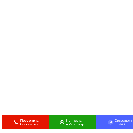
Позвонить
Написать
Связаться
M
бесплатно
в Whatsapp
в МАХ