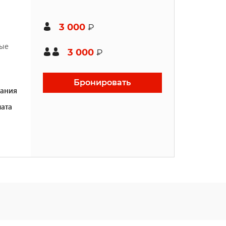
3 000
₽
ные
3 000
₽
Бронировать
ания
ата