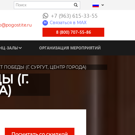
+7 (963) 615-33-55
Связаться в МАХ
M
fo@pogostite.ru
8 (800) 707-55-86
НЦ-ЗАЛЫ
ОРГАНИЗАЦИЯ МЕРОПРИЯТИЙ
Т ПОБЕДЫ (Г. СУРГУТ, ЦЕНТР ГОРОДА)
 (Г.
А)
Посчитать со скидкой