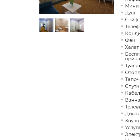
Мини
Душ
Сейф
Телеф
Конд
Фен
Халат
Беспл
прина
Туале
Отопл
Тапоч
Спутн
Кабел
Ванна
Телев
Дива
Звуко
Услуг
Элект