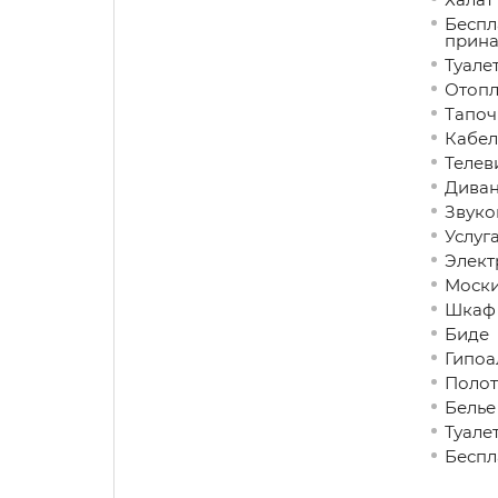
Беспл
прина
Туале
Отопл
Тапоч
Кабел
Телев
Дива
Звуко
Услуг
Элект
Моски
Шкаф 
Биде
Гипоа
Полот
Белье
Туале
Беспл