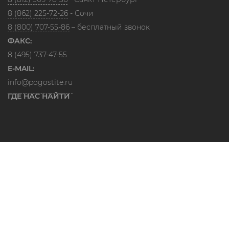
8 (862) 225-72-26
- Сочи
8 (800) 707-55-86
– бесплатный звонок
ФАКС:
8 (495) 737-47-55
E-MAIL:
info@pogostite.ru
ГДЕ НАС НАЙТИ