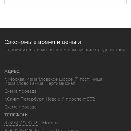
Сэкономьте время и деньги
Подпишитесь, и мы вышлем вам лучшие предложения
Контакты
АДРЕС:
г. Москва, Измайловское шоссе, 71 гостиница
Измайлово Гамма. Партизанская
Схема проезда
г.Санкт-Петербург, Невский проспект 87/2
Схема проезда
ТЕЛЕФОН:
8 (495) 737-47-55
- Москва
8 (812) 309-78-36
- Санкт-Петербург