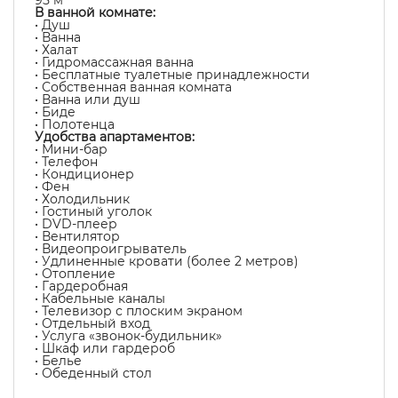
95 м²
В ванной комнате:
• Душ
• Ванна
• Халат
• Гидромассажная ванна
• Бесплатные туалетные принадлежности
• Собственная ванная комната
• Ванна или душ
• Биде
• Полотенца
Удобства апартаментов:
• Мини-бар
• Телефон
• Кондиционер
• Фен
• Холодильник
• Гостиный уголок
• DVD-плеер
• Вентилятор
• Видеопроигрыватель
• Удлиненные кровати (более 2 метров)
• Отопление
• Гардеробная
• Кабельные каналы
• Телевизор с плоским экраном
• Отдельный вход
• Услуга «звонок-будильник»
• Шкаф или гардероб
• Белье
• Обеденный стол