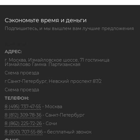
Сэкономьте время и деньги
Подпишитесь, и мы вышлем вам лучшие предложения
Контакты
АДРЕС:
г. Москва, Измайловское шоссе, 71 гостиница
Измайлово Гамма. Партизанская
Схема проезда
г.Санкт-Петербург, Невский проспект 87/2
Схема проезда
ТЕЛЕФОН:
8 (495) 737-47-55
- Москва
8 (812) 309-78-36
- Санкт-Петербург
8 (862) 225-72-26
- Сочи
8 (800) 707-55-86
– бесплатный звонок