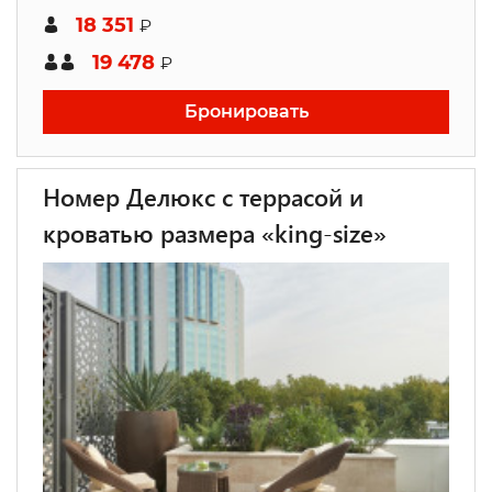
18 351
₽
19 478
₽
Бронировать
Номер Делюкс с террасой и
кроватью размера «king-size»