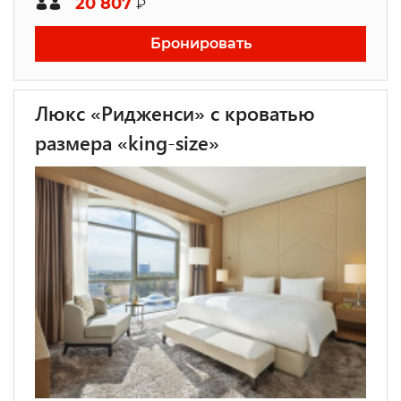
20 807
₽
Бронировать
Люкс «Ридженси» с кроватью
размера «king-size»