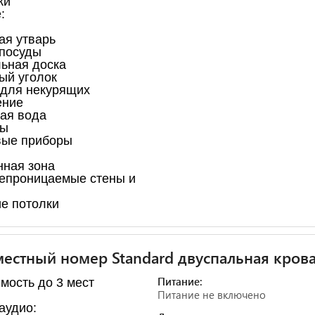
ки
:
ая утварь
посуды
ьная доска
ый уголок
для некурящих
ение
ая вода
ны
вые приборы
ная зона
епроницаемые стены и
е потолки
естный номер Standard двуспальная крова
Питание:
мость до 3 мест
Питание не включено
аудио: