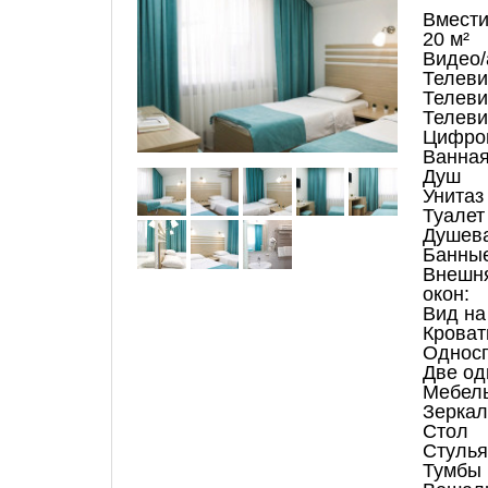
Вмести
20 м²
Видео/
Телеви
Телеви
Телеви
Цифро
Ванная
Душ
Унитаз
Туалет
Душева
Банные
Внешня
окон:
Вид на
Кроват
Односп
Две од
Мебель
Зеркал
Стол
Стулья
Тумбы