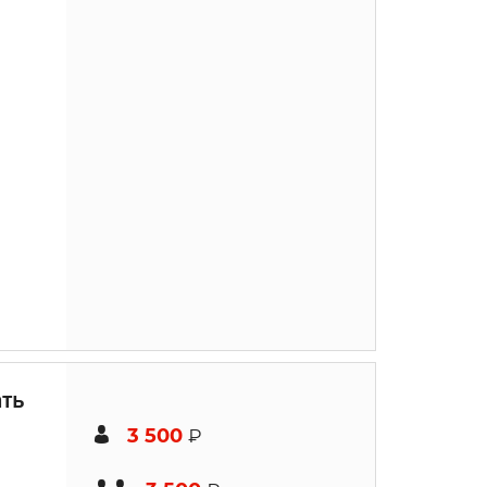
ть
3 500
₽