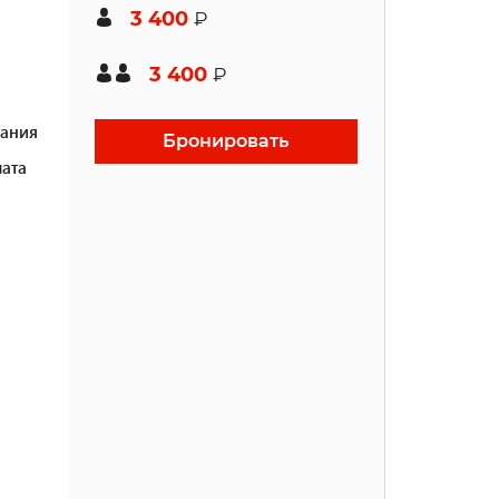
3 400
₽
3 400
₽
ания
Бронировать
ата