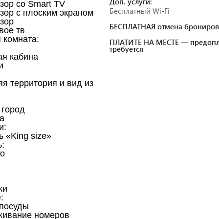
Доп. услуги:
зор со Smart TV
Бесплатный Wi-Fi
зор с плоским экраном
зор
БЕСПЛАТНАЯ отмена брониров
вое тв
 комната:
ПЛАТИТЕ НА МЕСТЕ — предопл
требуется
я кабина
и
я территория и вид из
н
 город
а
и:
ь «King size»
:
о
ки
:
посуды
живание номеров