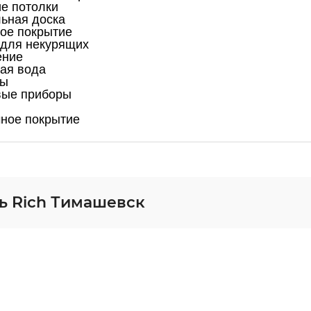
е потолки
ьная доска
ое покрытие
для некурящих
ение
ая вода
ны
вые приборы
ное покрытие
ь Rich Тимашевск