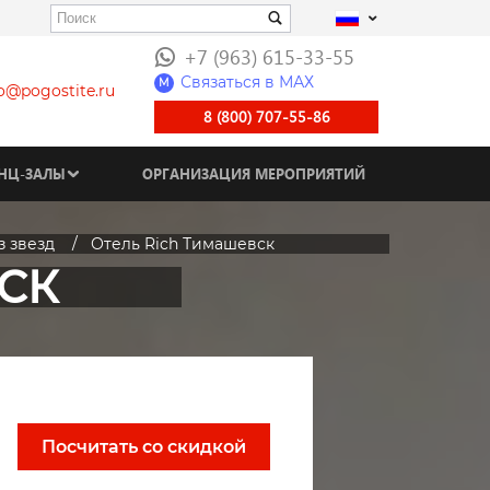
+7 (963) 615-33-55
Связаться в МАХ
M
fo@pogostite.ru
8 (800) 707-55-86
НЦ-ЗАЛЫ
ОРГАНИЗАЦИЯ МЕРОПРИЯТИЙ
з звезд
Отель Rich Тимашевск
СК
Посчитать со скидкой