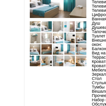
Телеви
Телеви
Телеви
Цифро
Ванная
Душ
Душева
Тапочк
Туалет
Внешня
окон:
Балко
Вид на
Террас
Кроват
Кроват
Мебель
Зеркал
Стол
Стулья
Тумбы
Вешал
Прочее
Набор 
Обслу