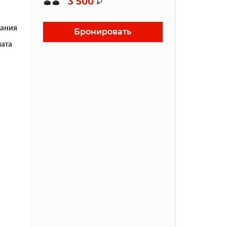
3 500
₽
ания
Бронировать
ата