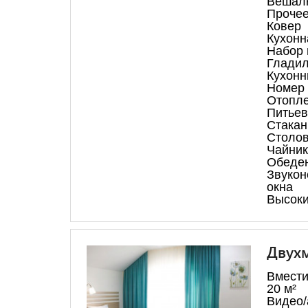
Вешал
Прочее
Ковер
Кухонн
Набор 
Гладил
Кухонн
Номер 
Отопл
Питьев
Стака
Столо
Чайник
Обеден
Звукон
окна
Высоки
Двухм
Вмести
20 м²
Видео/