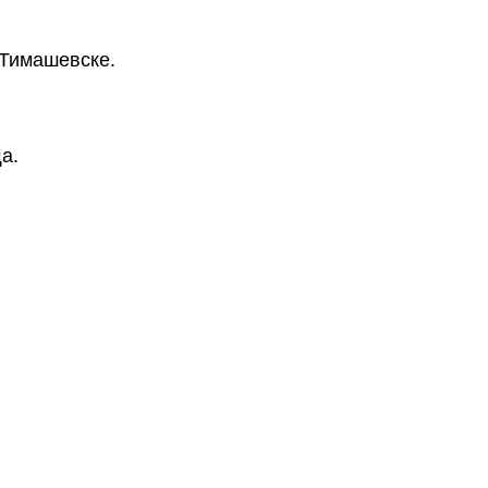
 Тимашевске.
а.