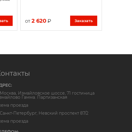
2 620
₽
от
зать
Заказать
Контакты
ДРЕС:
. Москва, Измайловское шоссе, 71 гостиница
змайлово Гамма. Партизанская
хема проезда
. Санкт-Петербург, Невский проспект 87/2
хема проезда
ЕЛЕФОН: