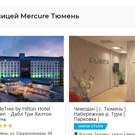
ницей Mercure Тюмень
eTree by Hilton Hotel
Чемодан | г. Тюмень |
en - Дабл Три Хилтон
Набережная р. Тура |
нь
Парковка |
МИНИ ОТЕЛИ
ень, ул. Орджоникидзе, 46
Россия, Тюмень, улица Сверд