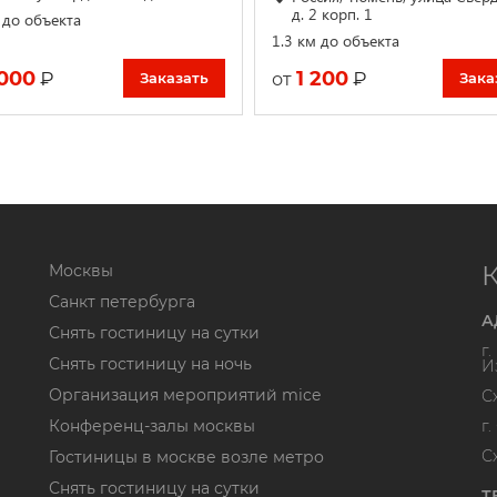
д. 2 корп. 1
 до объекта
1.3 км до объекта
 000
1 200
₽
₽
от
Заказать
Зака
Москвы
Санкт петербурга
А
Снять гостиницу на сутки
г
Снять гостиницу на ночь
И
Организация мероприятий mice
С
Конференц-залы москвы
г
С
Гостиницы в москве возле метро
Снять гостиницу на сутки
Т