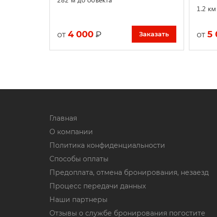
1.2 км
4 000
5
₽
от
от
Заказать
Главная
О компании
Политика конфиденциальности
Способы оплаты
Предоплата, отмена бронирования, незаезд
Процесс передачи данных
Наши партнеры
Отзывы о службе бронирования погостите