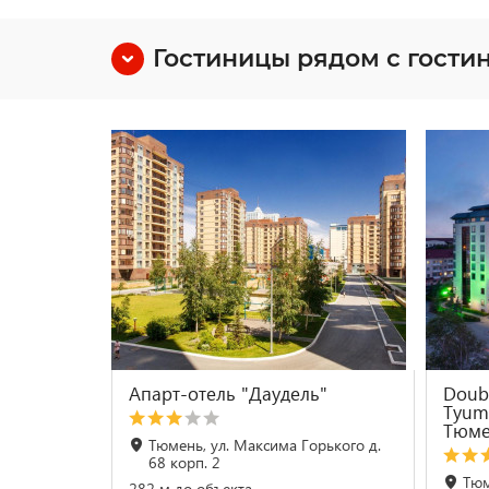
Гостиницы рядом с гости
Апарт-отель "Даудель"
Doubl
Tyum
Тюме
Тюмень, ул. Максима Горького д.
68 корп. 2
Тюм
282 м до объекта