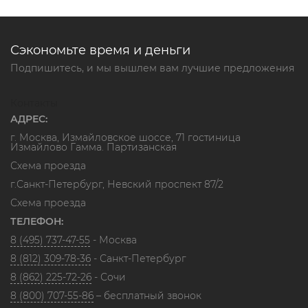
Сэкономьте время и деньги
Подпишитесь, и мы вышлем вам лучшие предложения
Контакты
АДРЕС:
г. Москва, Измайловское шоссе, 71 гостиница
Измайлово Гамма. Партизанская
Схема проезда
г.Санкт-Петербург, Невский проспект 87/2
Схема проезда
ТЕЛЕФОН:
8 (495) 737-47-55
- Москва
8 (812) 309-78-36
- Санкт-Петербург
8 (862) 225-72-26
- Сочи
8 (800) 707-55-86
– бесплатный звонок