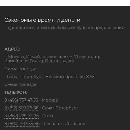
Сэкономьте время и деньги
Подпишитесь, и мы вышлем вам лучшие предложения
Контакты
АДРЕС:
г. Москва, Измайловское шоссе, 71 гостиница
Измайлово Гамма. Партизанская
Схема проезда
г.Санкт-Петербург, Невский проспект 87/2
Схема проезда
ТЕЛЕФОН:
8 (495) 737-47-55
- Москва
8 (812) 309-78-36
- Санкт-Петербург
8 (862) 225-72-26
- Сочи
8 (800) 707-55-86
– бесплатный звонок