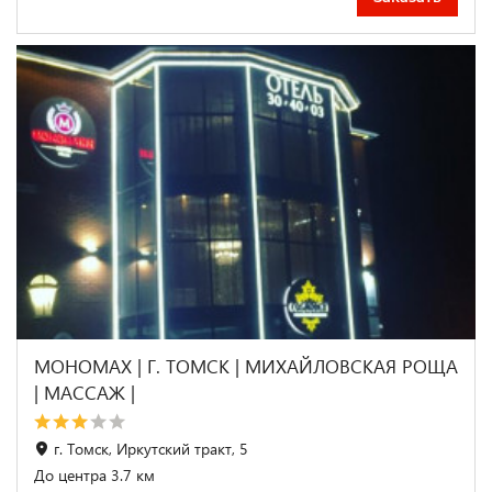
МОНОМАХ | Г. ТОМСК | МИХАЙЛОВСКАЯ РОЩА
| МАССАЖ |
г. Томск, Иркутский тракт, 5
До центра 3.7 км