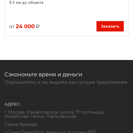
9.3 км до объекта
24 000
₽
от
Заказать
Сэкономьте время и деньги
Подпишитесь, и мы вышлем вам лучшие предложения
Контакты
АДРЕС:
г. Москва, Измайловское шоссе, 71 гостиница
Измайлово Гамма. Партизанская
Схема проезда
г.Санкт-Петербург, Невский проспект 87/2