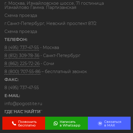
г. Москва, Измайловское шоссе, 71 гостиница
Измайлово Гамма. Партизанская
Схема проезда
г.Санкт-Петербург, Невский проспект 87/2
Схема проезда
ТЕЛЕФОН:
8 (495) 737-47-55
- Москва
8 (812) 309-78-36
- Санкт-Петербург
8 (862) 225-72-26
- Сочи
8 (800) 707-55-86
– бесплатный звонок
ФАКС:
8 (495) 737-47-55
E-MAIL:
info@pogostite.ru
ГДЕ НАС НАЙТИ
Позвонить
Написать
Связаться
M
бесплатно
в Whatsapp
в МАХ